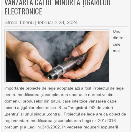
VÂNZAREA CĂTRE MINORI A ȚIGĂRILOR
ELECTRONICE
Stroia Tiberiu
|
februarie 28, 2024
Unul
dintre
cele
mai
importante proiecte de lege adoptate azi a fost Proiectul de lege
pentru modificarea şi completarea unor acte normative din
domeniul produselor din tutun, care interzice vânzarea către
minori a ţigărilor electronice. S-au înregistrat 242 de voturi
„pentru” și unul singur „contra”. Proiectul de lege are ca obiect de
reglementare modificarea şi completarea Legii nr. 201/2016
precum şi a Legii nr.349/2002. În vederea reducerii expunerii