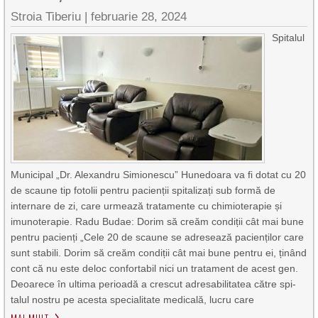
Stroia Tiberiu
|
februarie 28, 2024
Spitalul
Municipal „Dr. Alexandru Simionescu” Hunedoara va fi dotat cu 20
de scaune tip fotolii pentru pacienții spitalizați sub formă de
internare de zi, care urmează tra­ta­mente cu chimioterapie și
imuno­terapie. Radu Budae: Dorim să creăm condiții cât mai bune
pentru pacienți „Cele 20 de scaune se adresează pacienților care
sunt stabili. Dorim să creăm condiții cât mai bune pentru ei, ținând
cont că nu este deloc con­for­tabil nici un tra­ta­ment de acest gen.
Deoarece în ul­ti­ma perioadă a crescut adre­sa­bi­litatea către spi­
talul nostru pe a­cesta spe­cia­litate me­di­cală, lucru care