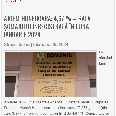
MAI MULT
AJOFM HUNEDOARA: 4,67 % – RATA
ŞOMAJULUI ÎNREGISTRATĂ ÎN LUNA
IANUARIE 2024
Stroia Tiberiu
|
februarie 28, 2024
La
sfârșitul
lunii
ianuarie 2024, în evidențele Agenției Județene pentru Ocuparea
Forței de Muncă Hunedoara erau înregistrați 7.275 șomeri (din
care 3.977 femei), rata șomajului fiind de 4,67 %. Comparativ cu