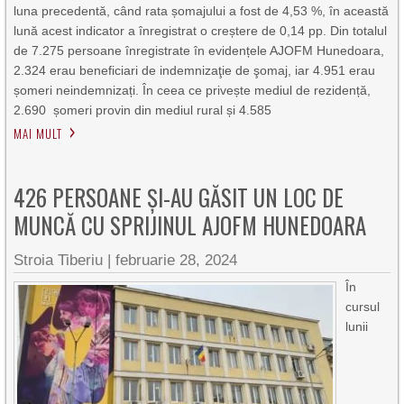
luna precedentă, când rata șomajului a fost de 4,53 %, în această
lună acest indicator a înregistrat o creștere de 0,14 pp. Din totalul
de 7.275 persoane înregistrate în evidențele AJOFM Hunedoara,
2.324 erau beneficiari de indemnizaţie de şomaj, iar 4.951 erau
șomeri neindemnizați. În ceea ce privește mediul de rezidență,
2.690 șomeri provin din mediul rural și 4.585
MAI MULT
426 PERSOANE ŞI-AU GĂSIT UN LOC DE
MUNCĂ CU SPRIJINUL AJOFM HUNEDOARA
Stroia Tiberiu
|
februarie 28, 2024
În
cursul
lunii