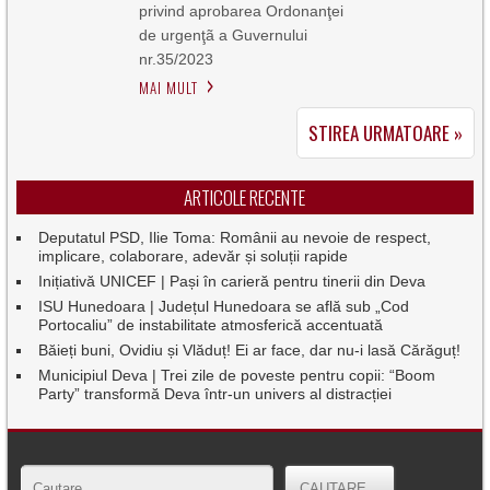
privind aprobarea Ordonanţei
de urgenţã a Guvernului
nr.35/2023
MAI MULT
STIREA URMATOARE »
ARTICOLE RECENTE
Deputatul PSD, Ilie Toma: Românii au nevoie de respect,
implicare, colaborare, adevăr și soluții rapide
Inițiativă UNICEF | Pași în carieră pentru tinerii din Deva
ISU Hunedoara | Județul Hunedoara se află sub „Cod
Portocaliu” de instabilitate atmosferică accentuată
Băieți buni, Ovidiu și Vlăduț! Ei ar face, dar nu-i lasă Cărăguț!
Municipiul Deva | Trei zile de poveste pentru copii: “Boom
Party” transformă Deva într-un univers al distracției