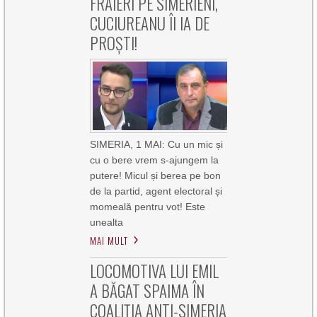
FRAIERI PE SIMERIENI,
CUCIUREANU ÎI IA DE
PROȘTI!
SIMERIA, 1 MAI: Cu un mic și
cu o bere vrem s-ajungem la
putere! Micul și berea pe bon
de la partid, agent electoral și
momeală pentru vot! Este
unealta
MAI MULT
LOCOMOTIVA LUI EMIL
A BĂGAT SPAIMA ÎN
COALIȚIA ANTI-SIMERIA