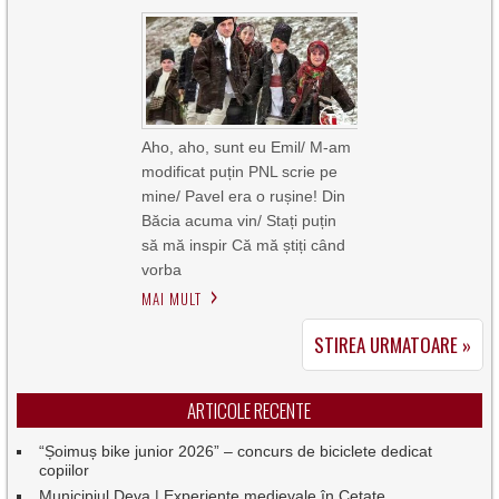
Aho, aho, sunt eu Emil/ M-am
modificat puțin PNL scrie pe
mine/ Pavel era o rușine! Din
Băcia acuma vin/ Stați puțin
să mă inspir Că mă știți când
vorba
MAI MULT
STIREA URMATOARE »
ARTICOLE RECENTE
“Șoimuș bike junior 2026” – concurs de biciclete dedicat
copiilor
Municipiul Deva | Experiențe medievale în Cetate