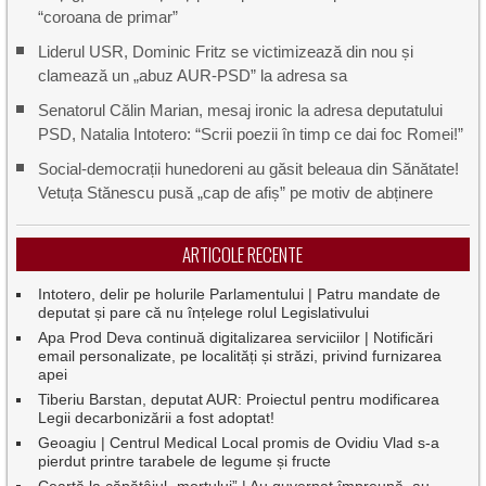
“coroana de primar”
Liderul USR, Dominic Fritz se victimizează din nou și
clamează un „abuz AUR-PSD” la adresa sa
Senatorul Călin Marian, mesaj ironic la adresa deputatului
PSD, Natalia Intotero: “Scrii poezii în timp ce dai foc Romei!”
Social-democrații hunedoreni au găsit beleaua din Sănătate!
Vetuța Stănescu pusă „cap de afiș” pe motiv de abținere
ARTICOLE RECENTE
Intotero, delir pe holurile Parlamentului | Patru mandate de
deputat și pare că nu înțelege rolul Legislativului
Apa Prod Deva continuă digitalizarea serviciilor | Notificări
email personalizate, pe localități și străzi, privind furnizarea
apei
Tiberiu Barstan, deputat AUR: Proiectul pentru modificarea
Legii decarbonizării a fost adoptat!
Geoagiu | Centrul Medical Local promis de Ovidiu Vlad s-a
pierdut printre tarabele de legume și fructe