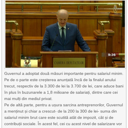
Guvernul a adoptat două măsuri importante pentru salariul minim.
Pe de o parte este creșterea anunțată încă de la finalul anului
trecut, respectiv de la 3.300 de lei la 3.700 de lei, care aduce bani
în plus în buzunarele a 1,8 milioane de salariați, dintre care cei
mai mulți din mediul privat.
Pe de altă parte, pentru a ușura sarcina antreprenorilor, Guvernul
a menținut și chiar a crescut- de la 200 la 300 de lei- suma din
salariul minim brut care este scutită atât de impozit, cât și de
contribuții sociale. În acest fel, cei cu acest nivel de salarizare vor