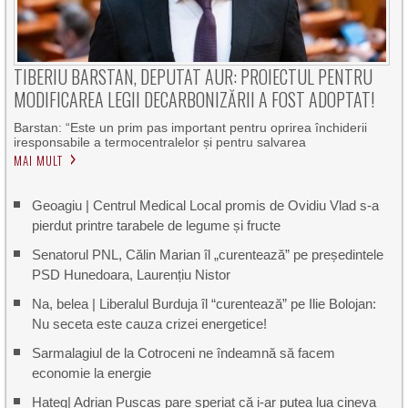
TIBERIU BARSTAN, DEPUTAT AUR: PROIECTUL PENTRU
MODIFICAREA LEGII DECARBONIZĂRII A FOST ADOPTAT!
Barstan: “Este un prim pas important pentru oprirea închiderii
iresponsabile a termocentralelor și pentru salvarea
MAI MULT
Geoagiu | Centrul Medical Local promis de Ovidiu Vlad s-a
pierdut printre tarabele de legume și fructe
Senatorul PNL, Călin Marian îl „curentează” pe președintele
PSD Hunedoara, Laurențiu Nistor
Na, belea | Liberalul Burduja îl “curentează” pe Ilie Bolojan:
Nu seceta este cauza crizei energetice!
Sarmalagiul de la Cotroceni ne îndeamnă să facem
economie la energie
Hațeg| Adrian Pușcaș pare speriat că i-ar putea lua cineva