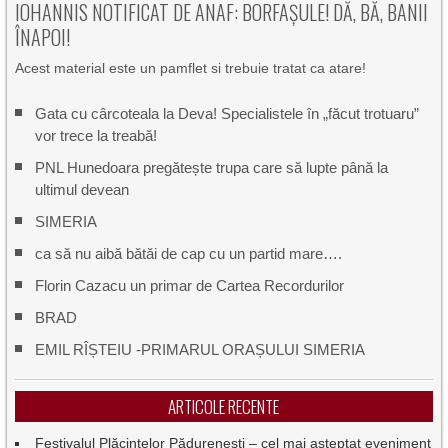
IOHANNIS NOTIFICAT DE ANAF: BORFAȘULE! DĂ, BĂ, BANII
ÎNAPOI!
Acest material este un pamflet si trebuie tratat ca atare!
Gata cu cârcoteala la Deva! Specialistele în „făcut trotuaru”
vor trece la treabă!
PNL Hunedoara pregătește trupa care să lupte până la
ultimul devean
SIMERIA
ca să nu aibă bătăi de cap cu un partid mare….
Florin Cazacu un primar de Cartea Recordurilor
BRAD
EMIL RÎȘTEIU -PRIMARUL ORAȘULUI SIMERIA
ARTICOLE RECENTE
Festivalul Plăcintelor Pădurenești – cel mai așteptat eveniment