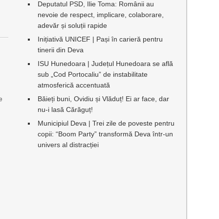
Deputatul PSD, Ilie Toma: Românii au
nevoie de respect, implicare, colaborare,
adevăr și soluții rapide
Inițiativă UNICEF | Pași în carieră pentru
tinerii din Deva
ISU Hunedoara | Județul Hunedoara se află
sub „Cod Portocaliu” de instabilitate
atmosferică accentuată
e
Băieți buni, Ovidiu și Vlăduț! Ei ar face, dar
nu-i lasă Cărăguț!
Municipiul Deva | Trei zile de poveste pentru
copii: “Boom Party” transformă Deva într-un
univers al distracției