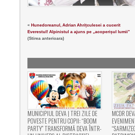
«
Hunedoreanul, Adrian Ahrițculesei a cucerit
Everestul! Alpinistul a ajuns pe „acoperișul lumii”
(Stirea anterioara)
MUNICIPIUL DEVA | TREI ZILE DE
MCDR DEV
POVESTE PENTRU COPII: “BOOM
EVENIMEN
PARTY” TRANSFORMĂ DEVA ÎNTR-
“SARMIZEG