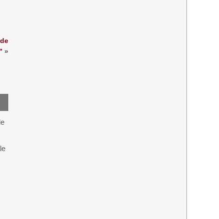
 de
”
»
de
le