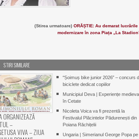
(Stirea urmatoare)
ORĂȘTIE: Au demarat lucrările
modernizare în zona Piața „La Stadion
STIRI SIMILARE
“Șoimuș bike junior 2026” – concurs 
biciclete dedicat copiilor
Municipiul Deva | Experiențe medieva
în Cetate
Nicoleta Voica va fi prezentă la
A ORGANIZEAZĂ
Festivalul Plăcintelor Pădurenești din
TUL –
Poiana Răchițelii
ETUSA VIVA – ZIUA
Ungaria | Simerianul George Popa pe