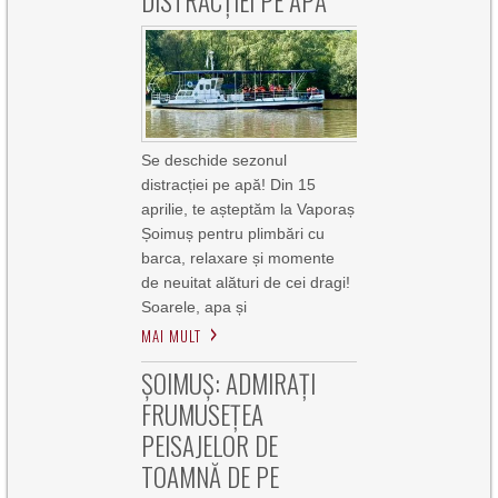
DISTRACȚIEI PE APĂ
Se deschide sezonul
distracției pe apă! Din 15
aprilie, te așteptăm la Vaporaș
Șoimuș pentru plimbări cu
barca, relaxare și momente
de neuitat alături de cei dragi!
Soarele, apa și
MAI MULT
ȘOIMUȘ: ADMIRAȚI
FRUMUSEȚEA
PEISAJELOR DE
TOAMNĂ DE PE