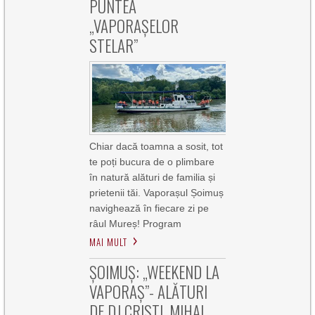
PUNTEA
„VAPORAȘELOR
STELAR”
Chiar dacă toamna a sosit, tot
te poți bucura de o plimbare
în natură alături de familia și
prietenii tăi. Vaporașul Șoimuș
navighează în fiecare zi pe
râul Mureș! Program
MAI MULT
ȘOIMUȘ: „WEEKEND LA
VAPORAȘ”- ALĂTURI
DE DJ CRISTI, MIHAI