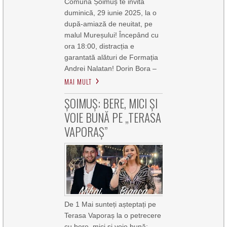
Comuna Șoimuș te invită
duminică, 29 iunie 2025, la o
după-amiază de neuitat, pe
malul Mureșului! Începând cu
ora 18:00, distracția e
garantată alături de Formația
Andrei Nalatan! Dorin Bora –
MAI MULT
ȘOIMUȘ: BERE, MICI ȘI
VOIE BUNĂ PE „TERASA
VAPORAȘ”
De 1 Mai sunteți așteptați pe
Terasa Vaporaș la o petrecere
cu bere, mici și voie bună: