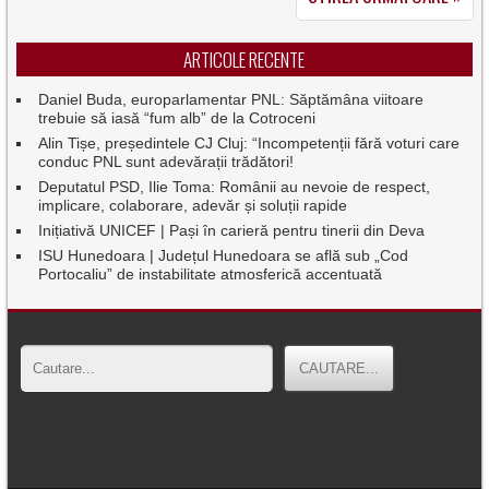
ARTICOLE RECENTE
Daniel Buda, europarlamentar PNL: Săptămâna viitoare
trebuie să iasă “fum alb” de la Cotroceni
Alin Tișe, președintele CJ Cluj: “Incompetenții fără voturi care
conduc PNL sunt adevărații trădători!
Deputatul PSD, Ilie Toma: Românii au nevoie de respect,
implicare, colaborare, adevăr și soluții rapide
Inițiativă UNICEF | Pași în carieră pentru tinerii din Deva
ISU Hunedoara | Județul Hunedoara se află sub „Cod
Portocaliu” de instabilitate atmosferică accentuată