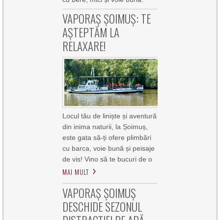
VAPORAȘ ȘOIMUȘ: TE
AȘTEPTĂM LA
RELAXARE!
Locul tău de liniște și aventură
din inima naturii, la Șoimuș,
este gata să-ți ofere plimbări
cu barca, voie bună și peisaje
de vis! Vino să te bucuri de o
MAI MULT
VAPORAȘ ȘOIMUȘ
DESCHIDE SEZONUL