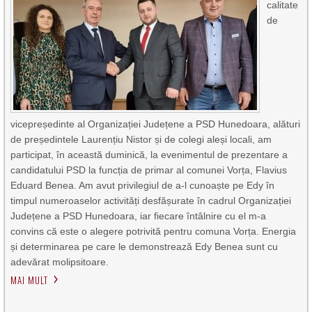
calitate
de
vicepreședinte al Organizației Județene a PSD Hunedoara, alături
de președintele Laurențiu Nistor și de colegi aleși locali, am
participat, în această duminică, la evenimentul de prezentare a
candidatului PSD la funcția de primar al comunei Vorța, Flavius
Eduard Benea. Am avut privilegiul de a-l cunoaște pe Edy în
timpul numeroaselor activități desfășurate în cadrul Organizației
Județene a PSD Hunedoara, iar fiecare întâlnire cu el m-a
convins că este o alegere potrivită pentru comuna Vorța. Energia
și determinarea pe care le demonstrează Edy Benea sunt cu
adevărat molipsitoare.
MAI MULT