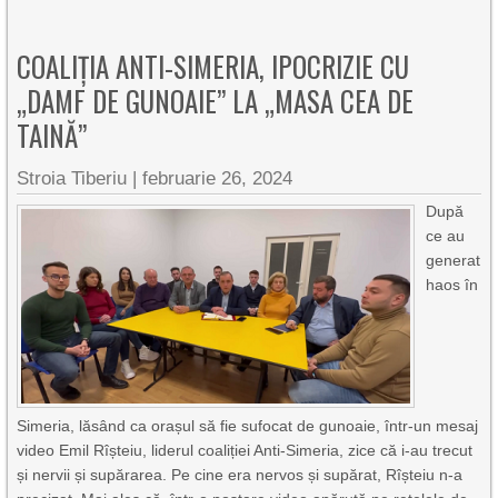
COALIȚIA ANTI-SIMERIA, IPOCRIZIE CU
„DAMF DE GUNOAIE” LA „MASA CEA DE
TAINĂ”
Stroia Tiberiu
|
februarie 26, 2024
După
ce au
generat
haos în
Simeria, lăsând ca orașul să fie sufocat de gunoaie, într-un mesaj
video Emil Rîșteiu, liderul coaliției Anti-Simeria, zice că i-au trecut
și nervii și supărarea. Pe cine era nervos și supărat, Rîșteiu n-a