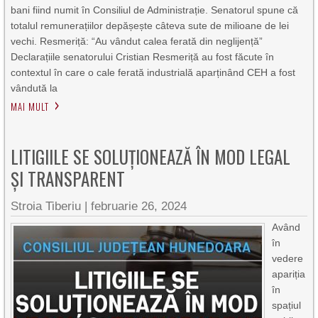
bani fiind numit în Consiliul de Administrație. Senatorul spune că
totalul remunerațiilor depășește câteva sute de milioane de lei
vechi. Resmeriță: “Au vândut calea ferată din neglijență”
Declarațiile senatorului Cristian Resmeriță au fost făcute în
contextul în care o cale ferată industrială aparținând CEH a fost
vândută la
MAI MULT
LITIGIILE SE SOLUȚIONEAZĂ ÎN MOD LEGAL
ȘI TRANSPARENT
Stroia Tiberiu
|
februarie 26, 2024
Având
în
vedere
apariția
în
spațiul