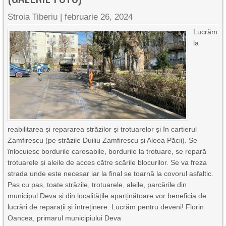
Stroia Tiberiu
|
februarie 26, 2024
Lucrăm
la
reabilitarea și repararea străzilor și trotuarelor și în cartierul
Zamfirescu (pe străzile Duiliu Zamfirescu și Aleea Păcii). Se
înlocuiesc bordurile carosabile, bordurile la trotuare, se repară
trotuarele și aleile de acces către scările blocurilor. Se va freza
strada unde este necesar iar la final se toarnă la covorul asfaltic.
Pas cu pas, toate străzile, trotuarele, aleile, parcările din
municipul Deva și din localitățile aparținătoare vor beneficia de
lucrări de reparații și întreținere. Lucrăm pentru deveni! Florin
Oancea, primarul municipiului Deva