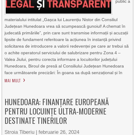
public a
materialului intitulat „Gașca lui Laurențiu Nistor din Consiliul
Județean Hunedoara vrea să scumpească gunoiul! A chemat în
judecată primăriile”, prin care sunt transmise informații și acuzații
lipsite de fundament referitoare la acțiunea în instanță privind
solicitarea de introducere a valorii redevenței pe care ar trebui să
o achite operatorul serviciului de salubrizare pentru Zona 4 –
Valea Jiului, pentru corecta informare a locuitorilor județului
Hunedoara, Biroul de presă al Consiliului Județean Hunedoara
face următoarele precizări: În goana sa după senzațional și în
MAI MULT
HUNEDOARA: FINANȚARE EUROPEANĂ
PENTRU LOCUINŢE ULTRA-MODERNE
DESTINATE TINERILOR
Stroia Tiberiu
|
februarie 26, 2024