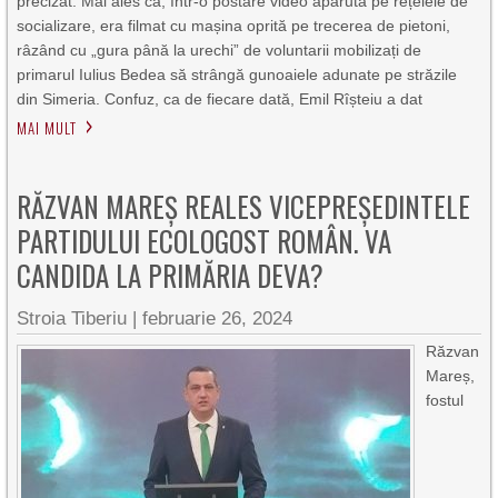
precizat. Mai ales că, într-o postare video apărută pe rețelele de
socializare, era filmat cu mașina oprită pe trecerea de pietoni,
râzând cu „gura până la urechi” de voluntarii mobilizați de
primarul Iulius Bedea să strângă gunoaiele adunate pe străzile
din Simeria. Confuz, ca de fiecare dată, Emil Rîșteiu a dat
MAI MULT
RĂZVAN MAREȘ REALES VICEPREȘEDINTELE
PARTIDULUI ECOLOGOST ROMÂN. VA
CANDIDA LA PRIMĂRIA DEVA?
Stroia Tiberiu
|
februarie 26, 2024
Răzvan
Mareș,
fostul