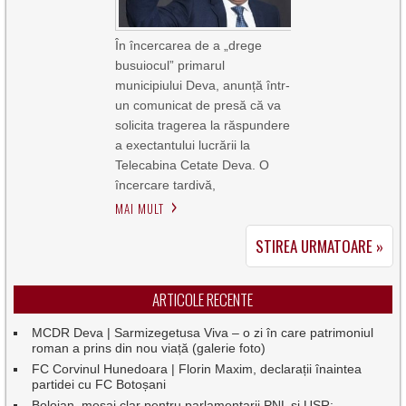
În încercarea de a „drege
busuiocul” primarul
municipiului Deva, anunță într-
un comunicat de presă că va
solicita tragerea la răspundere
a exectantului lucrării la
Telecabina Cetate Deva. O
încercare tardivă,
MAI MULT
STIREA URMATOARE »
ARTICOLE RECENTE
MCDR Deva | Sarmizegetusa Viva – o zi în care patrimoniul
roman a prins din nou viață (galerie foto)
FC Corvinul Hunedoara | Florin Maxim, declarații înaintea
partidei cu FC Botoșani
Bolojan, mesaj clar pentru parlamentarii PNL și USR: