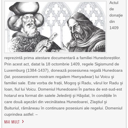
Actul
de
donaţie
din
1409
reprezintă prima atestare documentară a familiei Hunedoreștilor.
Prin acest act, datat la 18 octombrie 1409, regele Sigismund de
Luxemburg (1384-1437), donează posesiunea regală Hunedoara
(lat. possessionem nostram regalem Hwnyadwar) lui Voicu şi
familiei sale. Este vorba de frații, Mogoş şi Radu, vărul lor Radu şi
Ioan, fiul lui Voicu. Domeniul Hunedoarei În partea de est-sud-est
hotarul era format din satele Jeledinţi şi Hăşdat, în condițiile în
care două aşezări din vecinătatea Hunedoarei, Zlaştiul şi
Buituriul, rămâneau în continuare posesiuni ale regelui. Domeniul
cuprindea astfel: –
MAI MULT