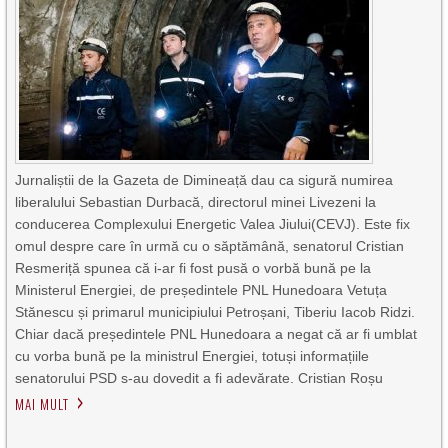
Jurnaliștii de la Gazeta de Dimineață dau ca sigură numirea
liberalului Sebastian Durbacă, directorul minei Livezeni la
conducerea Complexului Energetic Valea Jiului(CEVJ). Este fix
omul despre care în urmă cu o săptămână, senatorul Cristian
Resmeriță spunea că i-ar fi fost pusă o vorbă bună pe la
Ministerul Energiei, de președintele PNL Hunedoara Vetuța
Stănescu și primarul municipiului Petroșani, Tiberiu Iacob Ridzi.
Chiar dacă președintele PNL Hunedoara a negat că ar fi umblat
cu vorba bună pe la ministrul Energiei, totuși informațiile
senatorului PSD s-au dovedit a fi adevărate. Cristian Roșu
MAI MULT