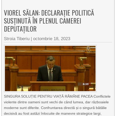
VIOREL SĂLAN: DECLARAȚIE POLITICĂ
SUSȚINUTĂ ÎN PLENUL CAMEREI
DEPUTAȚILOR
Stroia Tiberiu
|
octombrie 18, 2023
SINGURA SOLUȚIE PENTRU VIAȚĂ RĂMÂNE PACEA Conflictele
violente dintre oameni sunt vechi de când lumea, dar războaiele
moderne sunt diferite. Confruntarea directă și o singură bătălie
decisivă au fost astăzi înlocuite de manevre strategice largi,