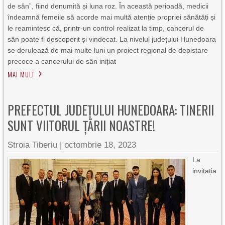
de sân”, fiind denumită și luna roz. În această perioadă, medicii
îndeamnă femeile să acorde mai multă atenție propriei sănătăți și
le reamintesc că, printr-un control realizat la timp, cancerul de
sân poate fi descoperit și vindecat. La nivelul județului Hunedoara
se derulează de mai multe luni un proiect regional de depistare
precoce a cancerului de sân inițiat
MAI MULT
PREFECTUL JUDEȚULUI HUNEDOARA: TINERII
SUNT VIITORUL ȚĂRII NOASTRE!
Stroia Tiberiu
|
octombrie 18, 2023
La
invitația