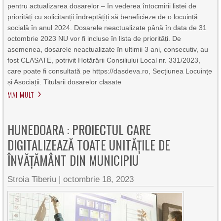
pentru actualizarea dosarelor – în vederea întocmirii listei de
priorități cu solicitanții îndreptățiți să beneficieze de o locuință
socială în anul 2024. Dosarele neactualizate până în data de 31
octombrie 2023 NU vor fi incluse în lista de priorități. De
asemenea, dosarele neactualizate în ultimii 3 ani, consecutiv, au
fost CLASATE, potrivit Hotărârii Consiliului Local nr. 331/2023,
care poate fi consultată pe https://dasdeva.ro, Secțiunea Locuințe
și Asociații. Titularii dosarelor clasate
MAI MULT
HUNEDOARA : PROIECTUL CARE
DIGITALIZEAZĂ TOATE UNITĂŢILE DE
ÎNVĂŢĂMÂNT DIN MUNICIPIU
Stroia Tiberiu
|
octombrie 18, 2023