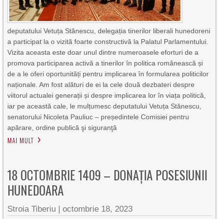
deputatului Vetuța Stănescu, delegația tinerilor liberali hunedoreni
a participat la o vizită foarte constructivă la Palatul Parlamentului.
Vizita aceasta este doar unul dintre numeroasele eforturi de a
promova participarea activă a tinerilor în politica românească și
de a le oferi oportunități pentru implicarea în formularea politicilor
naționale. Am fost alături de ei la cele două dezbateri despre
viitorul actualei generații și despre implicarea lor în viața politică,
iar pe această cale, le mulțumesc deputatului Vetuța Stănescu,
senatorului Nicoleta Pauliuc – președintele Comisiei pentru
apărare, ordine publică şi siguranţă
MAI MULT
18 OCTOMBRIE 1409 – DONAȚIA POSESIUNII
HUNEDOARA
Stroia Tiberiu
|
octombrie 18, 2023