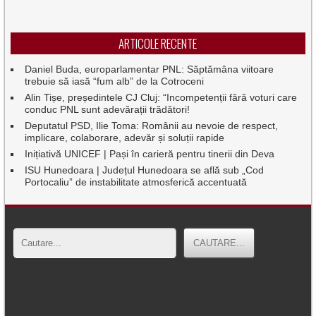
ARTICOLE RECENTE
Daniel Buda, europarlamentar PNL: Săptămâna viitoare
trebuie să iasă “fum alb” de la Cotroceni
Alin Tișe, președintele CJ Cluj: “Incompetenții fără voturi care
conduc PNL sunt adevărații trădători!
Deputatul PSD, Ilie Toma: Românii au nevoie de respect,
implicare, colaborare, adevăr și soluții rapide
Inițiativă UNICEF | Pași în carieră pentru tinerii din Deva
ISU Hunedoara | Județul Hunedoara se află sub „Cod
Portocaliu” de instabilitate atmosferică accentuată