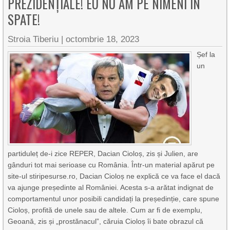
PREZIDENȚIALE! EU NU AM PE NIMENI ÎN
SPATE!
Stroia Tiberiu
|
octombrie 18, 2023
Șef la
un
partiduleț de-i zice REPER, Dacian Cioloș, zis și Julien, are
gânduri tot mai serioase cu România. Într-un material apărut pe
site-ul stiripesurse.ro, Dacian Cioloș ne explică ce va face el dacă
va ajunge președinte al României. Acesta s-a arătat indignat de
comportamentul unor posibili candidați la președinție, care spune
Cioloș, profită de unele sau de altele. Cum ar fi de exemplu,
Geoană, zis și „prostănacul”, căruia Cioloș îi bate obrazul că