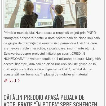
Primăria municipiului Hunedoara a reuşit să obţină prin PNRR
finanţarea necesară pentru a dota fiecare sală de clasă sau sală
de grupă de grădiniţă din oraş cu echipamentele IT&C de care
are nevoie (table interactive, calculatoare, imprimante etc…).
Este vorba despre proiectul intitulat pe scurt „CRED ÎN
HUNEDOARA” în valoare totală de 4 milioane de euro. Mulţumită
acestei finanţări, 304 săli de clasă (inclusiv săli de grupă de la
grădiniţe) vor fi dotate cu echipamente IT&C, iar 264 dintre
aceste săli vor beneficia în plus şi de mobilier şi material
MAI MULT
CĂTĂLIN PREDOIU APASĂ PEDALA DE
ACCELERAȚIE “ÎN PODEA” SPRE SCHENGEN