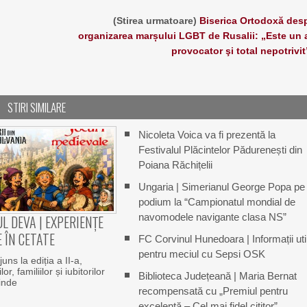
(Stirea urmatoare)
Biserica Ortodoxă des
organizarea marșului LGBT de Rusalii: „Este un 
provocator şi total nepotrivit
STIRI SIMILARE
Nicoleta Voica va fi prezentă la
Festivalul Plăcintelor Pădurenești din
Poiana Răchițelii
Ungaria | Simerianul George Popa pe
podium la “Campionatul mondial de
navomodele navigante clasa NS”
L DEVA | EXPERIENȚE
 ÎN CETATE
FC Corvinul Hunedoara | Informații uti
pentru meciul cu Sepsi OSK
uns la ediția a II-a,
or, familiilor și iubitorilor
Biblioteca Județeană | Maria Bernat
rinde
recompensată cu „Premiul pentru
excelenţă – Cel mai fidel cititor”