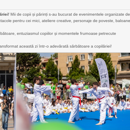
riei!
Mii de copii și părinți s-au bucurat de evenimentele organizate d
ctacole pentru cei mici, ateliere creative, personaje de poveste, baloane
ărbătoare, entuziasmul copiilor și momentele frumoase petrecute
ransformat această zi într-o adevărată sărbătoare a copilăriei!