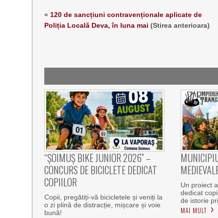
«
120 de sancțiuni contravenționale aplicate de
Poliția Locală Deva, în luna mai
(Stirea anterioara)
“ȘOIMUȘ BIKE JUNIOR 2026” –
MUNICIPIU
CONCURS DE BICICLETE DEDICAT
MEDIEVALE
COPIILOR
Un proiect aj
dedicat copiil
Copii, pregătiți-vă bicicletele și veniți la
de istorie p
o zi plină de distracție, mișcare și voie
MAI MULT
bună!