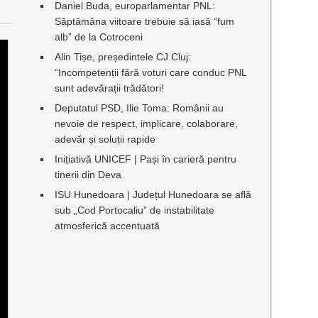
Daniel Buda, europarlamentar PNL:
Săptămâna viitoare trebuie să iasă “fum
alb” de la Cotroceni
Alin Tișe, președintele CJ Cluj:
“Incompetenții fără voturi care conduc PNL
sunt adevărații trădători!
Deputatul PSD, Ilie Toma: Românii au
nevoie de respect, implicare, colaborare,
adevăr și soluții rapide
Inițiativă UNICEF | Pași în carieră pentru
tinerii din Deva
ISU Hunedoara | Județul Hunedoara se află
sub „Cod Portocaliu” de instabilitate
atmosferică accentuată