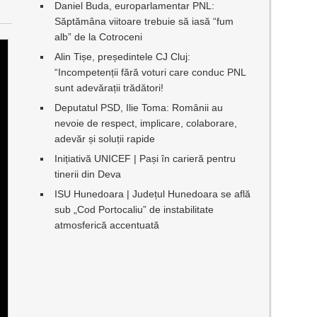
Daniel Buda, europarlamentar PNL:
Săptămâna viitoare trebuie să iasă “fum
alb” de la Cotroceni
Alin Tișe, președintele CJ Cluj:
“Incompetenții fără voturi care conduc PNL
sunt adevărații trădători!
Deputatul PSD, Ilie Toma: Românii au
nevoie de respect, implicare, colaborare,
adevăr și soluții rapide
Inițiativă UNICEF | Pași în carieră pentru
tinerii din Deva
ISU Hunedoara | Județul Hunedoara se află
sub „Cod Portocaliu” de instabilitate
atmosferică accentuată