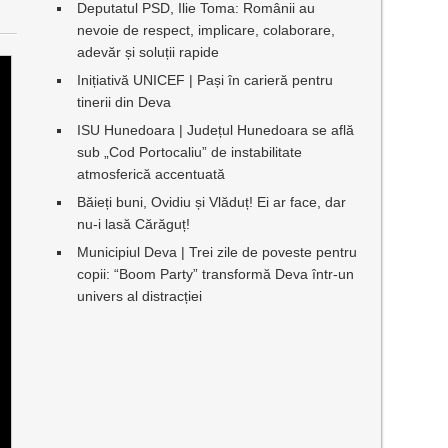
Deputatul PSD, Ilie Toma: Românii au
nevoie de respect, implicare, colaborare,
adevăr și soluții rapide
Inițiativă UNICEF | Pași în carieră pentru
tinerii din Deva
ISU Hunedoara | Județul Hunedoara se află
sub „Cod Portocaliu” de instabilitate
atmosferică accentuată
Băieți buni, Ovidiu și Vlăduț! Ei ar face, dar
nu-i lasă Cărăguț!
Municipiul Deva | Trei zile de poveste pentru
copii: “Boom Party” transformă Deva într-un
univers al distracției