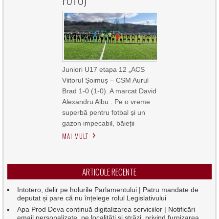
Juniori U17 etapa 12 „ACS
Viitorul Șoimuș – CSM Aurul
Brad 1-0 (1-0). A marcat David
Alexandru Albu . Pe o vreme
superbă pentru fotbal și un
gazon impecabil, băieții
MAI MULT
ARTICOLE RECENTE
Intotero, delir pe holurile Parlamentului | Patru mandate de
deputat și pare că nu înțelege rolul Legislativului
Apa Prod Deva continuă digitalizarea serviciilor | Notificări
email personalizate, pe localități și străzi, privind furnizarea