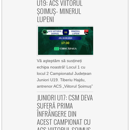
U19: ACS VIITORUL
ȘOIMUȘ- MINERUL
LUPENI
Vă aşteptăm să susțineți
echipa noastră! Locul 1 cu
locul 2 Campionatul Județean
Juniori U19. Tiberiu Hajdu,
antrenor ACS „Viitorul Șoimuș”
JUNIORI U17: CSM DEVA
SUFERĂ PRIMA
ÎNFRÂNGERE DIN
ACEST CAMPIONAT CU