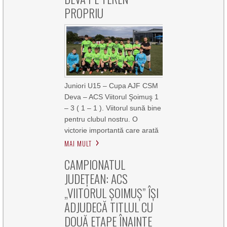
PROPRIU
Juniori U15 – Cupa AJF CSM
Deva – ACS Viitorul Şoimuş 1
– 3 ( 1 – 1 ). Viitorul sună bine
pentru clubul nostru. O
victorie importantă care arată
MAI MULT
CAMPIONATUL
JUDEȚEAN: ACS
„VIITORUL ȘOIMUȘ” ÎȘI
ADJUDECĂ TITLUL CU
DOUĂ ETAPE ÎNAINTE