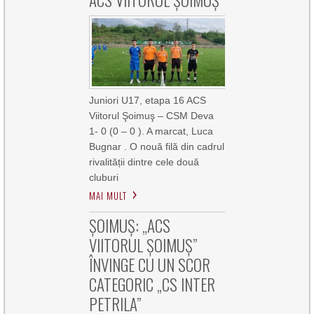
ACS VIITORUL ȘOIMUȘ
Juniori U17, etapa 16 ACS
Viitorul Şoimuş – CSM Deva
1- 0 (0 – 0 ). A marcat, Luca
Bugnar . O nouă filă din cadrul
rivalității dintre cele două
cluburi
MAI MULT
ȘOIMUȘ: „ACS
VIITORUL ȘOIMUȘ”
ÎNVINGE CU UN SCOR
CATEGORIC „CS INTER
PETRILA”