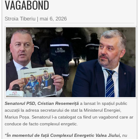
VAGABOND
Stroia Tiberiu
|
mai 6, 2026
Senatorul PSD, Cristian Resemeriță
a lansat în spațiul public
acuzații la adresa secretarului de stat la Ministerul Energiei,
Marius Poșa. Senatorul l-a catalogat ca fiind un vagabond care ar
conduce de facto complexul enrgetic.
“
Î
n momentul de fa
ță Complexul Energetic Valea Jiului,
nu