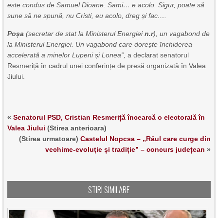
este condus de Samuel Dioane. Sami… e acolo. Sigur, poate să
sune să ne spună, nu Cristi, eu acolo, dreg și fac….
Poșa
(secretar de stat
la
Ministerul Energiei
n.r
)
, un vagabond de
la Ministerul Energiei. Un vagabond care dorește închiderea
accelerată a minelor Lupeni și Lonea”,
a declarat senatorul
Resmeriță în cadrul unei conferințe de presă organizată în Valea
Jiului.
«
Senatorul PSD, Cristian Resmeriță încearcă o electorală în
Valea Jiului
(Stirea anterioara)
(Stirea urmatoare)
Castelul Nopcsa – „Râul care curge din
vechime-evoluție și tradiție” – concurs județean
»
STIRI SIMILARE