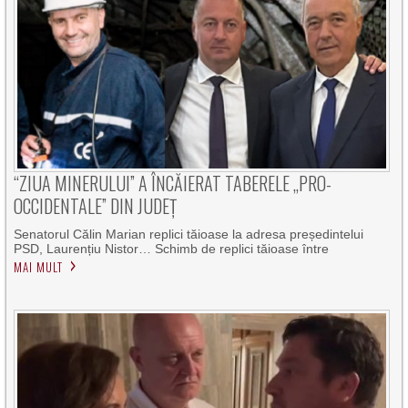
“ZIUA MINERULUI” A ÎNCĂIERAT TABERELE „PRO-
OCCIDENTALE” DIN JUDEȚ
Senatorul Călin Marian replici tăioase la adresa președintelui
PSD, Laurențiu Nistor… Schimb de replici tăioase între
MAI MULT