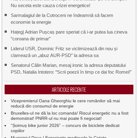
Nu seceta este cauza crizei energetice!
Sarmalagiul de la Cotroceni ne îndeamnă să facem
economie la energie
Hațeg| Adrian Pușcaș pare speriat că i-ar putea lua cineva
“coroana de primar”
Liderul USR, Dominic Fritz se victimizează din nou și
clamează un „abuz AUR-PSD” la adresa sa
Senatorul Călin Marian, mesaj ironic la adresa deputatului
PSD, Natalia Intotero: “Scrii poezii în timp ce dai foc Romei!”
ARTICOLE RECENTE
Vicepremierul Oana Gheorghiu le cere românilor să mai
reducă din consumul de energie
Bruxelles-ul ne dă la loc comanda! Riscul energetic nu a fost
demonstrat! PNRR-ul nu mai poate fi negociat!
“Șoimuș bike junior 2026” – concurs de biciclete dedicat
copiilor
Municipiul Deva | Experiențe medievale în Cetate