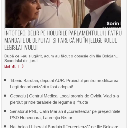
INTOTERO, DELIR PE HOLURILE PARLAMENTULUI | PATRU
MANDATE DE DEPUTAT ȘI PARE CĂ NU ÎNȚELEGE ROLUL
LEGISLATIVULUI
După ce l-au slugărit, acum au făcut o obsesie din Ilie Bolojan…
Scandalul din jurul
MAI MULT
Tiberiu Barstan, deputat AUR: Proiectul pentru modificarea
Legii decarbonizării a fost adoptat!
Geoagiu | Centrul Medical Local promis de Ovidiu Vlad s-a
pierdut printre tarabele de legume și fructe
Senatorul PNL, Călin Marian îl „curentează” pe președintele
PSD Hunedoara, Laurențiu Nistor
Na, belea | Liberalul Burduja îl “curentează” pe Ilie Bolojan: