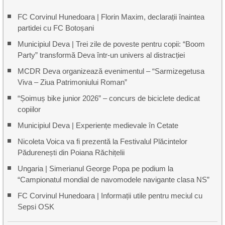
FC Corvinul Hunedoara | Florin Maxim, declarații înaintea
partidei cu FC Botoșani
Municipiul Deva | Trei zile de poveste pentru copii: “Boom
Party” transformă Deva într-un univers al distracției
MCDR Deva organizează evenimentul – “Sarmizegetusa
Viva – Ziua Patrimoniului Roman”
“Șoimuș bike junior 2026” – concurs de biciclete dedicat
copiilor
Municipiul Deva | Experiențe medievale în Cetate
Nicoleta Voica va fi prezentă la Festivalul Plăcintelor
Pădurenești din Poiana Răchițelii
Ungaria | Simerianul George Popa pe podium la
“Campionatul mondial de navomodele navigante clasa NS”
FC Corvinul Hunedoara | Informații utile pentru meciul cu
Sepsi OSK