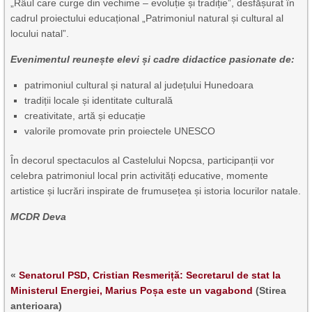
„Râul care curge din vechime – evoluție și tradiție”, desfășurat în
cadrul proiectului educațional „Patrimoniul natural și cultural al
locului natal”.
Evenimentul reunește elevi și cadre didactice pasionate de:
patrimoniul cultural și natural al județului Hunedoara
tradiții locale și identitate culturală
creativitate, artă și educație
valorile promovate prin proiectele UNESCO
În decorul spectaculos al Castelului Nopcsa, participanții vor
celebra patrimoniul local prin activități educative, momente
artistice și lucrări inspirate de frumusețea și istoria locurilor natale.
MCDR Deva
«
Senatorul PSD, Cristian Resmeriță: Secretarul de stat la
Ministerul Energiei, Marius Poșa este un vagabond
(Stirea
anterioara)