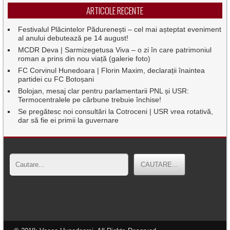
ARTICOLE RECENTE
Festivalul Plăcintelor Pădurenești – cel mai așteptat eveniment
al anului debutează pe 14 august!
MCDR Deva | Sarmizegetusa Viva – o zi în care patrimoniul
roman a prins din nou viață (galerie foto)
FC Corvinul Hunedoara | Florin Maxim, declarații înaintea
partidei cu FC Botoșani
Bolojan, mesaj clar pentru parlamentarii PNL și USR:
Termocentralele pe cărbune trebuie închise!
Se pregătesc noi consultări la Cotroceni | USR vrea rotativă,
dar să fie ei primii la guvernare