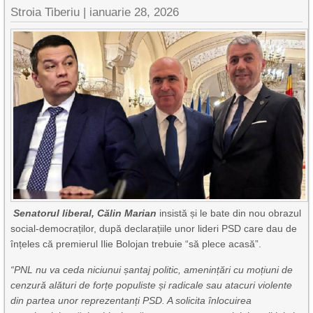
Stroia Tiberiu
|
ianuarie 28, 2026
Senatorul liberal, Călin Marian
insistă și le bate din nou obrazul
social-democraților, după declarațiile unor lideri PSD care dau de
înțeles că premierul Ilie Bolojan trebuie “să plece acasă”.
“PNL nu va ceda niciunui șantaj politic, amenințări cu moțiuni de
cenzură alături de forțe populiste și radicale sau atacuri violente
din partea unor reprezentanți PSD. A solicita înlocuirea