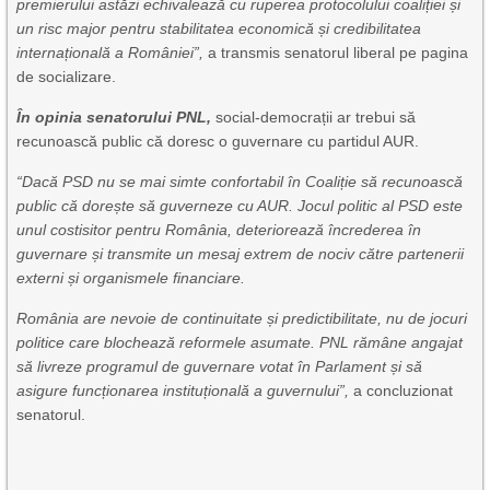
premierului astăzi echivalează cu ruperea protocolului coaliției și
un risc major pentru stabilitatea economică și credibilitatea
internațională a României”,
a transmis senatorul liberal pe pagina
de socializare.
În opinia senatorului PNL,
social-democrații ar trebui să
recunoască public că doresc o guvernare cu partidul AUR.
“Dacă PSD nu se mai simte confortabil în Coaliție să recunoască
public că dorește să guverneze cu AUR. Jocul politic al PSD este
unul costisitor pentru România, deteriorează încrederea în
guvernare și transmite un mesaj extrem de nociv către partenerii
externi și organismele financiare.
România are nevoie de continuitate și predictibilitate, nu de jocuri
politice care blochează reformele asumate. PNL rămâne angajat
să livreze programul de guvernare votat în Parlament și să
asigure funcționarea instituțională a guvernului”,
a concluzionat
senatorul.