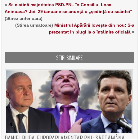
«
Se clatină majoritatea PSD-PNL în Consiliul Local
Aninoasa? Joi, 29 ianuarie se anunță o „ședință cu scântei”
(Stirea anterioara)
(Stirea urmatoare)
Ministrul Apărării lovește din nou: S-a
prezentat în blugi la o întâlnire oficială
»
STIRI SIMILARE
DANIEL BUDA, EUROPARLAMENTAR PNL: SĂPTĂMÂNA