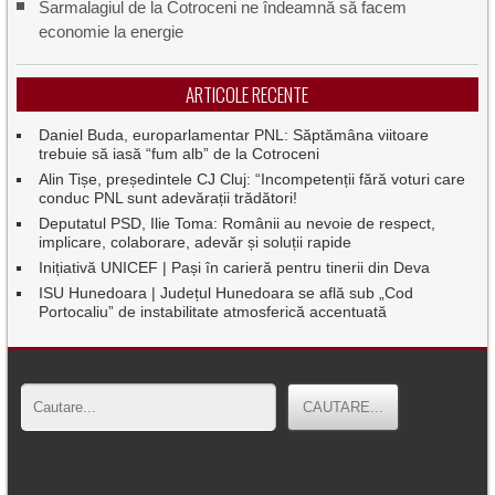
Sarmalagiul de la Cotroceni ne îndeamnă să facem
economie la energie
ARTICOLE RECENTE
Daniel Buda, europarlamentar PNL: Săptămâna viitoare
trebuie să iasă “fum alb” de la Cotroceni
Alin Tișe, președintele CJ Cluj: “Incompetenții fără voturi care
conduc PNL sunt adevărații trădători!
Deputatul PSD, Ilie Toma: Românii au nevoie de respect,
implicare, colaborare, adevăr și soluții rapide
Inițiativă UNICEF | Pași în carieră pentru tinerii din Deva
ISU Hunedoara | Județul Hunedoara se află sub „Cod
Portocaliu” de instabilitate atmosferică accentuată