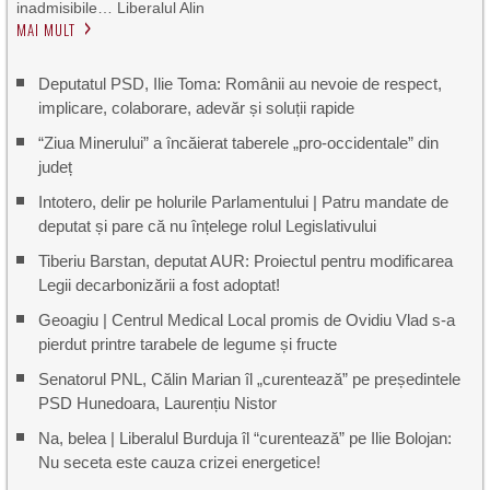
inadmisibile… Liberalul Alin
MAI MULT
Deputatul PSD, Ilie Toma: Românii au nevoie de respect,
implicare, colaborare, adevăr și soluții rapide
“Ziua Minerului” a încăierat taberele „pro-occidentale” din
județ
Intotero, delir pe holurile Parlamentului | Patru mandate de
deputat și pare că nu înțelege rolul Legislativului
Tiberiu Barstan, deputat AUR: Proiectul pentru modificarea
Legii decarbonizării a fost adoptat!
Geoagiu | Centrul Medical Local promis de Ovidiu Vlad s-a
pierdut printre tarabele de legume și fructe
Senatorul PNL, Călin Marian îl „curentează” pe președintele
PSD Hunedoara, Laurențiu Nistor
Na, belea | Liberalul Burduja îl “curentează” pe Ilie Bolojan:
Nu seceta este cauza crizei energetice!