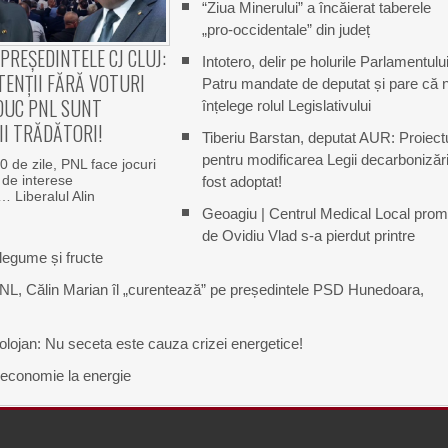
“Ziua Minerului” a încăierat taberele
„pro-occidentale” din județ
 PREȘEDINTELE CJ CLUJ:
Intotero, delir pe holurile Parlamentului
ENȚII FĂRĂ VOTURI
Patru mandate de deputat și pare că 
DUC PNL SUNT
înțelege rolul Legislativului
I TRĂDĂTORI!
Tiberiu Barstan, deputat AUR: Proiect
pentru modificarea Legii decarbonizări
0 de zile, PNL face jocuri
 de interese
fost adoptat!
… Liberalul Alin
Geoagiu | Centrul Medical Local prom
de Ovidiu Vlad s-a pierdut printre
legume și fructe
NL, Călin Marian îl „curentează” pe președintele PSD Hunedoara,
 Bolojan: Nu seceta este cauza crizei energetice!
 economie la energie