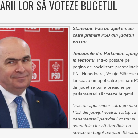
RII LOR SĂ VOTEZE BUGETUL
Stănescu: Fac un apel sincer
către primarii PSD din județul
nostru…
Tensiunile din Parlament ajung
în teritoriu.
Într-o postare pe
pagina de socializare președintel
PNL Hunedoara, Vetuța Stănesc
lansează un apel către primarii 
din județ să pună presiune pe
parlamentari să voteze bugetul
“Fac un apel sincer către primarii
PSD din județul nostru: vorbiți cu
parlamentarii partidului vostru și
spuneți-le clar că România are
nevoie de buget adoptat. Blocare