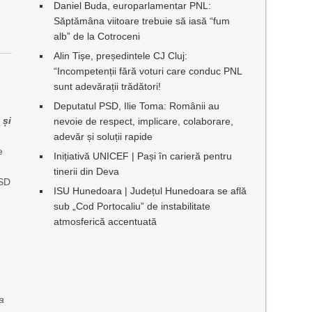
Daniel Buda, europarlamentar PNL:
Săptămâna viitoare trebuie să iasă “fum
alb” de la Cotroceni
Alin Tișe, președintele CJ Cluj:
“Incompetenții fără voturi care conduc PNL
sunt adevărații trădători!
Deputatul PSD, Ilie Toma: Românii au
 și
nevoie de respect, implicare, colaborare,
adevăr și soluții rapide
e
Inițiativă UNICEF | Pași în carieră pentru
u
tinerii din Deva
PSD
ISU Hunedoara | Județul Hunedoara se află
sub „Cod Portocaliu” de instabilitate
atmosferică accentuată
a