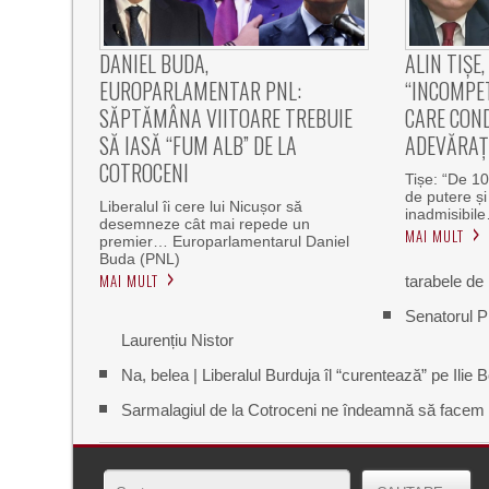
DANIEL BUDA,
ALIN TIȘE,
EUROPARLAMENTAR PNL:
“INCOMPET
SĂPTĂMÂNA VIITOARE TREBUIE
CARE CON
SĂ IASĂ “FUM ALB” DE LA
ADEVĂRAȚI
COTROCENI
Tișe: “De 10
de putere și
Liberalul îi cere lui Nicușor să
inadmisibile
desemneze cât mai repede un
MAI MULT
premier… Europarlamentarul Daniel
Buda (PNL)
MAI MULT
tarabele de 
Senatorul P
Laurențiu Nistor
Na, belea | Liberalul Burduja îl “curentează” pe Ilie
Sarmalagiul de la Cotroceni ne îndeamnă să facem