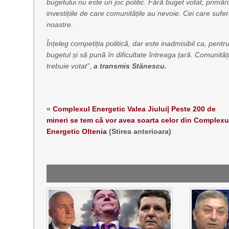
bugetului nu este un joc politic. Fără buget votat, primăr
investițiile de care comunitățile au nevoie. Cei care sufe
noastre.
Înțeleg competiția politică, dar este inadmisibil ca, pen
bugetul și să pună în dificultate întreaga țară. Comunităț
trebuie votat”
,
a transmis Stănescu.
«
Complexul Energetic Valea Jiului| Peste 200 de
mineri se tem că vor avea soarta celor din Complexu
Energetic Oltenia
(Stirea anterioara)