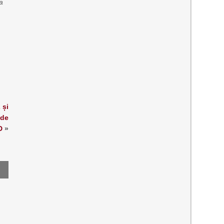
ca
 și
 de
D
»