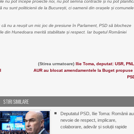
iile nu pot începe proiecte noi, nu pot semna contracte și nu pot planifi
ră nu sunt politicienii de la București, ci oamenii din orașele și comunele
tru că nu a reușit un mic joc de presiune în Parlament, PSD să blocheze
ile din Hunedoara merită stabilitate și respect. Iar bugetul României
(Stirea urmatoare)
Ilie Toma, deputat: USR, PNL
l
AUR au blocat amendamentele la Buget propuse
PS
STIRI SIMILARE
Deputatul PSD, Ilie Toma: Românii au
nevoie de respect, implicare,
colaborare, adevăr și soluții rapide