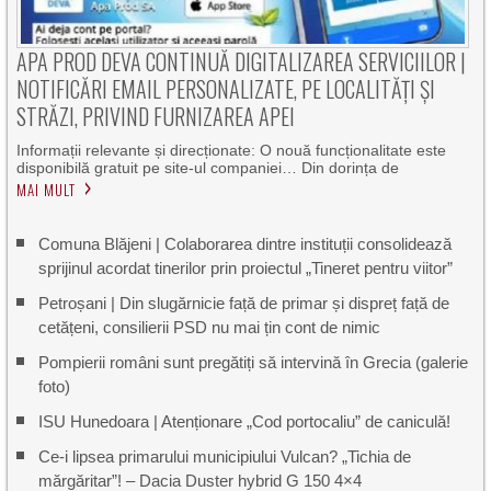
APA PROD DEVA CONTINUĂ DIGITALIZAREA SERVICIILOR |
NOTIFICĂRI EMAIL PERSONALIZATE, PE LOCALITĂȚI ȘI
STRĂZI, PRIVIND FURNIZAREA APEI
Informații relevante și direcționate: O nouă funcționalitate este
disponibilă gratuit pe site-ul companiei… Din dorința de
MAI MULT
Comuna Blăjeni | Colaborarea dintre instituții consolidează
sprijinul acordat tinerilor prin proiectul „Tineret pentru viitor”
Petroșani | Din slugărnicie față de primar și dispreț față de
cetățeni, consilierii PSD nu mai țin cont de nimic
Pompierii români sunt pregătiți să intervină în Grecia (galerie
foto)
ISU Hunedoara | Atenționare „Cod portocaliu” de caniculă!
Ce-i lipsea primarului municipiului Vulcan? „Tichia de
mărgăritar”! – Dacia Duster hybrid G 150 4×4