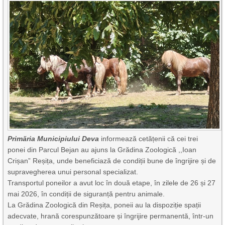
Primăria Municipiului Deva
informează cetățenii că cei trei
ponei din Parcul Bejan au ajuns la Grădina Zoologică ,,Ioan
Crișan” Reșița, unde beneficiază de condiții bune de îngrijire și de
supravegherea unui personal specializat.
Transportul poneilor a avut loc în două etape, în zilele de 26 și 27
mai 2026, în condiții de siguranță pentru animale.
La Grădina Zoologică din Reșița, poneii au la dispoziție spații
adecvate, hrană corespunzătoare și îngrijire permanentă, într-un