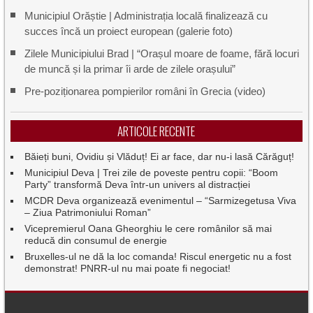
Municipiul Orăștie | Administrația locală finalizează cu
succes încă un proiect european (galerie foto)
Zilele Municipiului Brad | “Orașul moare de foame, fără locuri
de muncă și la primar îi arde de zilele orașului”
Pre-poziționarea pompierilor români în Grecia (video)
ARTICOLE RECENTE
Băieți buni, Ovidiu și Vlăduț! Ei ar face, dar nu-i lasă Cărăguț!
Municipiul Deva | Trei zile de poveste pentru copii: “Boom
Party” transformă Deva într-un univers al distracției
MCDR Deva organizează evenimentul – “Sarmizegetusa Viva
– Ziua Patrimoniului Roman”
Vicepremierul Oana Gheorghiu le cere românilor să mai
reducă din consumul de energie
Bruxelles-ul ne dă la loc comanda! Riscul energetic nu a fost
demonstrat! PNRR-ul nu mai poate fi negociat!