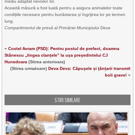
mediu adaptat nevoilor lor.
Această măsură a fost luată pentru a asigura animalelor toate
condițiile necesare pentru bunăstarea și îngrijirea lor pe termen
lung.
Compartimentul de presă al Primăriei Municipiului Deva
«
Costel Avram (PSD): Pentru postul de prefect, doamna
Stănescu „lingea clanțele” la ușa președintelui CJ
Hunedoara
(Stirea anterioara)
(Stirea urmatoare)
Deva Deva: Căpușele și țânțarii transmit
boli grave!
»
STIRI SIMILARE