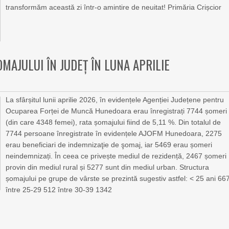
transformăm această zi într-o amintire de neuitat! Primăria Crișcior
MAJULUI ÎN JUDEȚ ÎN LUNA APRILIE
La sfârșitul lunii aprilie 2026, în evidențele Agenției Județene pentru
Ocuparea Forței de Muncă Hunedoara erau înregistrați 7744 șomeri
(din care 4348 femei), rata șomajului fiind de 5,11 %. Din totalul de
7744 persoane înregistrate în evidențele AJOFM Hunedoara, 2275
erau beneficiari de indemnizaţie de şomaj, iar 5469 erau șomeri
neindemnizați. În ceea ce privește mediul de rezidență, 2467 șomeri
provin din mediul rural și 5277 sunt din mediul urban. Structura
șomajului pe grupe de vârste se prezintă sugestiv astfel: < 25 ani 66
între 25-29 512 între 30-39 1342