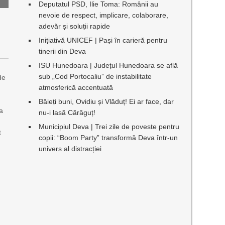
Deputatul PSD, Ilie Toma: Românii au
nevoie de respect, implicare, colaborare,
adevăr și soluții rapide
Inițiativă UNICEF | Pași în carieră pentru
tinerii din Deva
ISU Hunedoara | Județul Hunedoara se află
sub „Cod Portocaliu” de instabilitate
de
atmosferică accentuată
n
Băieți buni, Ovidiu și Vlăduț! Ei ar face, dar
La
nu-i lasă Cărăguț!
Municipiul Deva | Trei zile de poveste pentru
t
copii: “Boom Party” transformă Deva într-un
univers al distracției