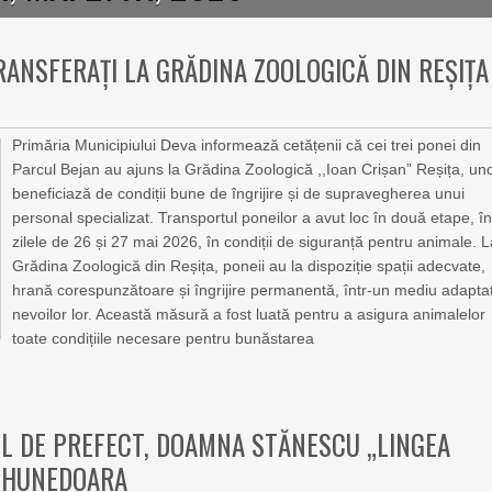
RANSFERAȚI LA GRĂDINA ZOOLOGICĂ DIN REȘIȚA
Primăria Municipiului Deva informează cetățenii că cei trei ponei din
Parcul Bejan au ajuns la Grădina Zoologică ,,Ioan Crișan” Reșița, un
beneficiază de condiții bune de îngrijire și de supravegherea unui
personal specializat. Transportul poneilor a avut loc în două etape, î
zilele de 26 și 27 mai 2026, în condiții de siguranță pentru animale. 
Grădina Zoologică din Reșița, poneii au la dispoziție spații adecvate,
hrană corespunzătoare și îngrijire permanentă, într-un mediu adapta
nevoilor lor. Această măsură a fost luată pentru a asigura animalelor
toate condițiile necesare pentru bunăstarea
L DE PREFECT, DOAMNA STĂNESCU „LINGEA
J HUNEDOARA