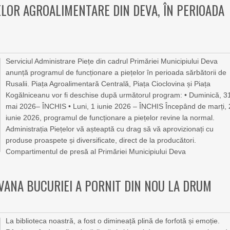
LOR AGROALIMENTARE DIN DEVA, ÎN PERIOADA
Serviciul Administrare Piețe din cadrul Primăriei Municipiului Deva
anunță programul de funcționare a piețelor în perioada sărbătorii de
Rusalii. Piața Agroalimentară Centrală, Piața Cioclovina și Piața
Kogălniceanu vor fi deschise după următorul program: • Duminică, 3
mai 2026– ÎNCHIS • Luni, 1 iunie 2026 – ÎNCHIS Începând de marți, 
iunie 2026, programul de funcționare a piețelor revine la normal.
Administrația Piețelor vă așteaptă cu drag să vă aprovizionați cu
produse proaspete și diversificate, direct de la producători.
Compartimentul de presă al Primăriei Municipiului Deva
AVANA BUCURIEI A PORNIT DIN NOU LA DRUM
La biblioteca noastră, a fost o dimineață plină de forfotă și emoție.