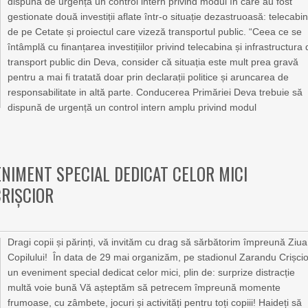
dispună de urgență un control intern privind modul în care au fost
gestionate două investiții aflate într-o situație dezastruoasă: telecabi
de pe Cetate și proiectul care vizeză transportul public. “Ceea ce se
întâmplă cu finanțarea investițiilor privind telecabina și infrastructura
transport public din Deva, consider că situația este mult prea gravă
pentru a mai fi tratată doar prin declarații politice și aruncarea de
responsabilitate in altă parte. Conducerea Primăriei Deva trebuie să
dispună de urgență un control intern amplu privind modul
VENIMENT SPECIAL DEDICAT CELOR MICI
CRIȘCIOR
Dragi copii și părinți, vă invităm cu drag să sărbătorim împreună Ziua
Copilului! În data de 29 mai organizăm, pe stadionul Zarandu Crișcio
un eveniment special dedicat celor mici, plin de: surprize distracție
multă voie bună Vă așteptăm să petrecem împreună momente
frumoase, cu zâmbete, jocuri și activități pentru toți copiii! Haideți să