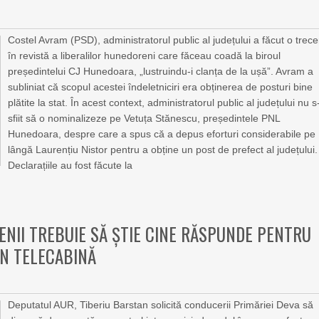
Costel Avram (PSD), administratorul public al județului a făcut o trec
în revistă a liberalilor hunedoreni care făceau coadă la biroul
președintelui CJ Hunedoara, „lustruindu-i clanța de la ușă”. Avram a
subliniat că scopul acestei îndeletniciri era obținerea de posturi bine
plătite la stat. În acest context, administratorul public al județului nu s
sfiit să o nominalizeze pe Vetuța Stănescu, președintele PNL
Hunedoara, despre care a spus că a depus eforturi considerabile pe
lângă Laurențiu Nistor pentru a obține un post de prefect al județului.
Declarațiile au fost făcute la
ENII TREBUIE SĂ ȘTIE CINE RĂSPUNDE PENTRU
 ÎN TELECABINĂ
Deputatul AUR, Tiberiu Barstan solicită conducerii Primăriei Deva să