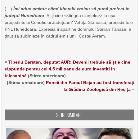
(…)
Îmi aduc aminte când liberalii vroiau să pună prefect în
județul Hunedoara
. Știți cine <<lingea clanțele>> la ușa
președintelui Consiliului Județean? Vetuța Stănescu, președintele
PNL Hunedoara. Expresia îi aparține domnului Stelian Tănase, a
ținut să sublinieze în cadrul emisiunii, Costel Avram.
«
Tiberiu Barstan, deputat AUR: Devenii trebuie să știe cine
răspunde pentru cei 4,5 milioane de euro investiți în
telecabină
(Stirea anterioara)
(Stirea urmatoare)
Poneii din Parcul Bejan au fost transferați
la Grădina Zoologică din Reșița
»
STIRI SIMILARE