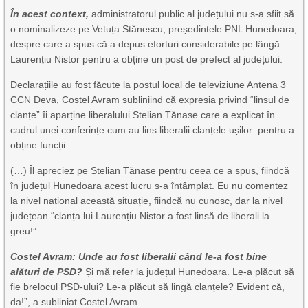
În acest context,
administratorul public al județului nu s-a sfiit să
o nominalizeze pe Vetuța Stănescu, președintele PNL Hunedoara,
despre care a spus că a depus eforturi considerabile pe lângă
Laurențiu Nistor pentru a obține un post de prefect al județului.
Declarațiile au fost făcute la postul local de televiziune Antena 3
CCN Deva, Costel Avram subliniind că expresia privind “linsul de
clanțe” îi aparține liberalului Stelian Tănase care a explicat în
cadrul unei conferințe cum au lins liberalii clanțele ușilor pentru a
obține funcții.
(…) Îl apreciez pe Stelian Tănase pentru ceea ce a spus, fiindcă
în județul Hunedoara acest lucru s-a întâmplat. Eu nu comentez
la nivel national această situație, fiindcă nu cunosc, dar la nivel
județean “clanța lui Laurențiu Nistor a fost linsă de liberali la
greu!”
Costel Avram: Unde au fost liberalii când le-a fost bine
alături de PSD?
Și mă refer la județul Hunedoara. Le-a plăcut să
fie brelocul PSD-ului? Le-a plăcut să lingă clanțele? Evident că,
da!”, a subliniat Costel Avram.