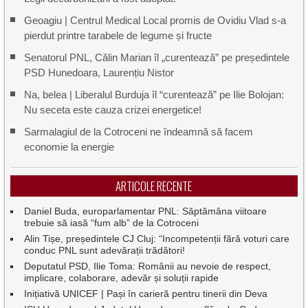
Geoagiu | Centrul Medical Local promis de Ovidiu Vlad s-a
pierdut printre tarabele de legume și fructe
Senatorul PNL, Călin Marian îl „curentează” pe președintele
PSD Hunedoara, Laurențiu Nistor
Na, belea | Liberalul Burduja îl “curentează” pe Ilie Bolojan:
Nu seceta este cauza crizei energetice!
Sarmalagiul de la Cotroceni ne îndeamnă să facem
economie la energie
ARTICOLE RECENTE
Daniel Buda, europarlamentar PNL: Săptămâna viitoare
trebuie să iasă “fum alb” de la Cotroceni
Alin Tișe, președintele CJ Cluj: “Incompetenții fără voturi care
conduc PNL sunt adevărații trădători!
Deputatul PSD, Ilie Toma: Românii au nevoie de respect,
implicare, colaborare, adevăr și soluții rapide
Inițiativă UNICEF | Pași în carieră pentru tinerii din Deva