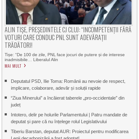
ALIN TIȘE, PREȘEDINTELE CJ CLUJ: “INCOMPETENȚII FĂRĂ
VOTURI CARE CONDUC PNL SUNT ADEVĂRAȚII
TRĂDĂTORI!
Tișe: “De 100 de zile, PNL face jocuri de putere și de interese
inadmisibile… Liberalul Alin
MAI MULT
Deputatul PSD, Ilie Toma: Românii au nevoie de respect,
implicare, colaborare, adevăr și soluții rapide
“Ziua Minerului” a încăierat taberele „pro-occidentale” din
județ
Intotero, delir pe holurile Parlamentului | Patru mandate de
deputat și pare că nu înțelege rolul Legislativului
Tiberiu Barstan, deputat AUR: Proiectul pentru modificarea
Legii decarbonizării a fost adoptat!