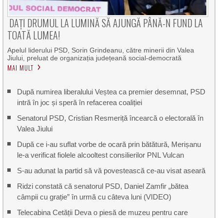
DAȚI DRUMUL LA LUMINĂ SĂ AJUNGĂ PÂNĂ-N FUND LA
TOATĂ LUMEA!
Apelul liderului PSD, Sorin Grindeanu, către minerii din Valea
Jiului, preluat de organizația județeană social-democrată
MAI MULT
După numirea liberalului Veștea ca premier desemnat, PSD
intră în joc și speră în refacerea coaliției
Senatorul PSD, Cristian Resmeriță încearcă o electorală în
Valea Jiului
După ce i-au suflat vorbe de ocară prin bătătură, Merișanu
le-a verificat fiolele alcooltest consilierilor PNL Vulcan
S-au adunat la partid să vă povestească ce-au visat aseară
Ridzi constată că senatorul PSD, Daniel Zamfir „bătea
câmpii cu grație” în urmă cu câteva luni (VIDEO)
Telecabina Cetății Deva o piesă de muzeu pentru care