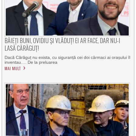
BĂIEȚI BUNI, OVIDIU ȘI VLĂDUȚ! EI AR FACE, DAR NU-I
LASĂ CĂRĂGUȚ!
Dacă Cărăguț nu exista, cu siguranță cei doi cârmaci ai orașului îl
inventau…. De la preluarea
MAI MULT