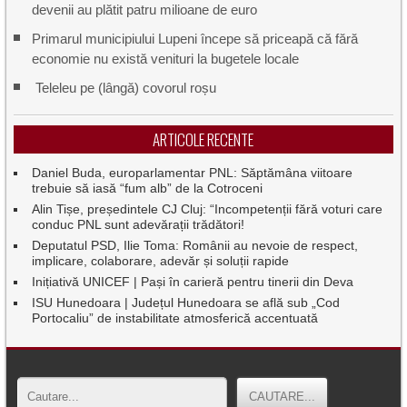
devenii au plătit patru milioane de euro
Primarul municipiului Lupeni începe să priceapă că fără
economie nu există venituri la bugetele locale
Teleleu pe (lângă) covorul roșu
ARTICOLE RECENTE
Daniel Buda, europarlamentar PNL: Săptămâna viitoare
trebuie să iasă “fum alb” de la Cotroceni
Alin Tișe, președintele CJ Cluj: “Incompetenții fără voturi care
conduc PNL sunt adevărații trădători!
Deputatul PSD, Ilie Toma: Românii au nevoie de respect,
implicare, colaborare, adevăr și soluții rapide
Inițiativă UNICEF | Pași în carieră pentru tinerii din Deva
ISU Hunedoara | Județul Hunedoara se află sub „Cod
Portocaliu” de instabilitate atmosferică accentuată