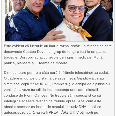
Este evident că lucrurile au luat-o razna. Astăzi, în telecabina care
deservește Cetatea Devei, un grup de turiști a fost la un pas de
tragedie. Doi copii au avut nevoie de îngrijiri medicale. Multă
panică, plânsete și….teamă de moarte!
Din nou, oare pentru a câta oară ?, frânele telecabinei au cedat.
O cădere în gol pe o distanță de zece metri. Gândiți-vă ce au
simțit acei copii !! SMURD-ul, Pompierii și o echipă de alpiniști au
venit să salveze turiștii de incompetența unei administrații
conduse de Florin Oancea. Nu trebuie să fii specialist ca să
înțelegi că această telecabină trebuie oprită, la fel cum este
absolut necesar ca instituțiile statului, inclusiv DNA-ul, să se
autosesiseze până nu va fi PREA TÂRZIU !! Vreți morți pe