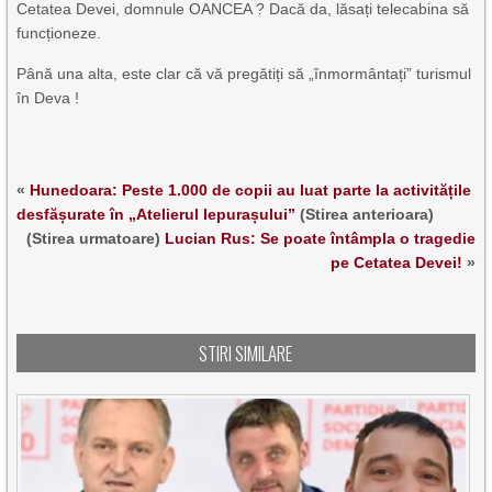
Cetatea Devei, domnule OANCEA ? Dacă da, lăsați telecabina să
funcționeze.
Până una alta, este clar că vă pregătiți să „înmormântați” turismul
în Deva !
«
Hunedoara: Peste 1.000 de copii au luat parte la activitățile
desfășurate în „Atelierul Iepurașului”
(Stirea anterioara)
(Stirea urmatoare)
Lucian Rus: Se poate întâmpla o tragedie
pe Cetatea Devei!
»
STIRI SIMILARE