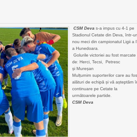
CSM Deva
s-a impus cu 4-1 pe
Stadionul Cetate din Deva, într-u
nou meci din campionatul Ligii a I
a Hunedoara.
Golurile victoriei au fost marcate
de: Herci, Tecsi, Petresc
și Mureșan
Mulțumim suporterilor care au fos
alături de echipă și vă așteptăm î
continuare pe Cetate la
următoarele partide.
CSM Deva