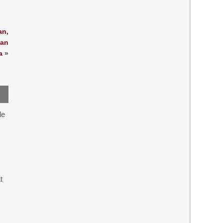
an,
man
a
»
le
t