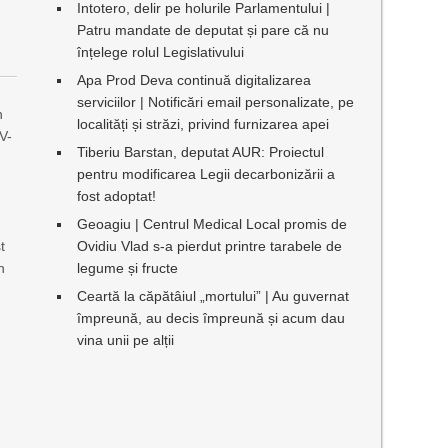
Intotero, delir pe holurile Parlamentului |
Patru mandate de deputat și pare că nu
înțelege rolul Legislativului
Apa Prod Deva continuă digitalizarea
serviciilor | Notificări email personalizate, pe
n
localități și străzi, privind furnizarea apei
V-
Tiberiu Barstan, deputat AUR: Proiectul
pentru modificarea Legii decarbonizării a
fost adoptat!
Geoagiu | Centrul Medical Local promis de
t
Ovidiu Vlad s-a pierdut printre tarabele de
n
legume și fructe
Ceartă la căpătâiul „mortului” | Au guvernat
împreună, au decis împreună și acum dau
vina unii pe alții