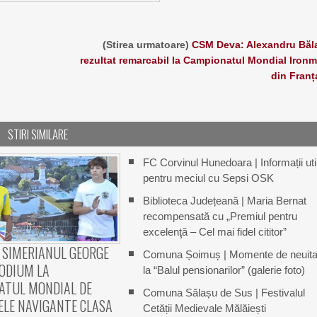
(Stirea urmatoare)
CSM Deva: Alexandru Băl
rezultat remarcabil la Campionatul Mondial Iron
din Franț
STIRI SIMILARE
FC Corvinul Hunedoara | Informații uti
pentru meciul cu Sepsi OSK
Biblioteca Județeană | Maria Bernat
recompensată cu „Premiul pentru
excelenţă – Cel mai fidel cititor”
 SIMERIANUL GEORGE
Comuna Șoimuș | Momente de neuita
PODIUM LA
la “Balul pensionarilor” (galerie foto)
ATUL MONDIAL DE
Comuna Sălașu de Sus | Festivalul
LE NAVIGANTE CLASA
Cetății Medievale Mălăiești