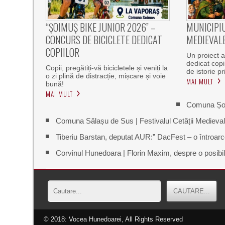
“ȘOIMUȘ BIKE JUNIOR 2026” –
MUNICIPIU
CONCURS DE BICICLETE DEDICAT
MEDIEVALE
COPIILOR
Un proiect aj
dedicat copiil
Copii, pregătiți-vă bicicletele și veniți la
de istorie p
o zi plină de distracție, mișcare și voie
MAI MULT
bună!
MAI MULT
Comuna Șoim
Comuna Sălașu de Sus | Festivalul Cetății Medieval
Tiberiu Barstan, deputat AUR:” DacFest – o întroarcer
Corvinul Hunedoara | Florin Maxim, despre o posibilă 
© 2018: Vocea Hunedoarei, All Rights Reserved