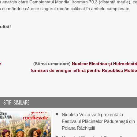
za energia către Campionatul Mondial Ironman 70.3 (distanță medie), c
m cu mândrie că este singurul român calificat în ambele campionate
ultat!
n
(Stirea urmatoare)
Nuclear Electrica și Hidroelectr
furnizori de energie ieftină pentru Republica Mold
STIRI SIMILARE
Nicoleta Voica va fi prezentă la
Festivalul Plăcintelor Pădurenești din
Poiana Răchițelii