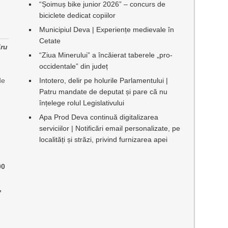
“Șoimuș bike junior 2026” – concurs de
biciclete dedicat copiilor
Municipiul Deva | Experiențe medievale în
Cetate
dru
“Ziua Minerului” a încăierat taberele „pro-
occidentale” din județ
de
Intotero, delir pe holurile Parlamentului |
Patru mandate de deputat și pare că nu
înțelege rolul Legislativului
Apa Prod Deva continuă digitalizarea
u
serviciilor | Notificări email personalizate, pe
e
localități și străzi, privind furnizarea apei
00
,