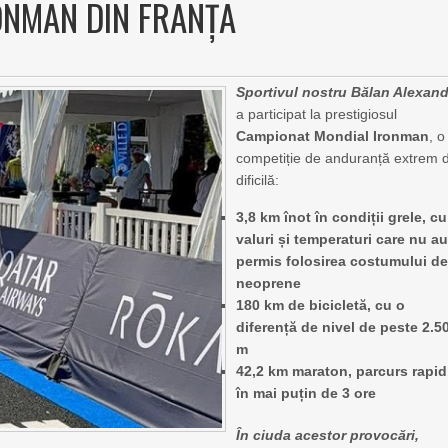
ONMAN DIN FRANȚA
Sportivul nostru Bălan Alexan
a participat la prestigiosul
Campionat Mondial Ironman
, o
competiție de anduranță extrem 
dificilă:
3,8 km înot în condiții grele, cu
valuri și temperaturi care nu a
permis folosirea costumului d
neoprene
180 km de bicicletă, cu o
diferență de nivel de peste 2.5
m
42,2 km maraton, parcurs rapid
în mai puțin de 3 ore
În ciuda acestor provocări,