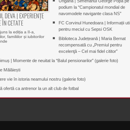
Ungaria | Simerianul George Popa pe
podium la “Campionatul mondial de
navomodele navigante clasa NS”
L DEVA | EXPERIENȚE
 ÎN CETATE
FC Corvinul Hunedoara | Informații uti
pentru meciul cu Sepsi OSK
uns la ediția a II-a,
or, familiilor și iubitorilor
Biblioteca Județeană | Maria Bernat
rinde
recompensată cu „Premiul pentru
excelenţă – Cel mai fidel cititor”
uș | Momente de neuitat la “Balul pensionarilor” (galerie foto)
e Mălăiești
e vie în istoria neamului nostru (galerie foto)
ofertă ca antrenor la un alt club de fotbal