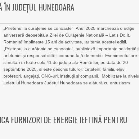
LĂ ÎN JUDEȚUL HUNEDOARA
„Prietenul la curățenie se cunoaște” Anul 2025 marchează o ediție
aniversară deosebită a Zilei de Curățenie Națională – Let’s Do It,
Romania! împlinește 15 ani de activitate, iar tema acestei ediții,
„Prietenul la curățenie se cunoaște”, subliniază importanța solidarități
prieteniei și responsabilității comune față de mediu. Evenimentul are 
simultan în toate cele 41 de județe ale României, pe data de 20
septembrie 2025, și este deschis tuturor: cetățeni, familii, elevi,
profesori, angajați, ONG-uri, instituții și companii. Mobilizare la nivelu
județului Hunedoara Județul Hunedoara se alătură cu entuziasm
CA FURNIZORI DE ENERGIE IEFTINĂ PENTRU