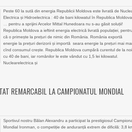
Peste 60 la sută din energia Republicii Moldova este livrată de Nucle
Electrica și Hidroelectrica : 40 de bani kilowatul în Republica Moldov
… pentru a sprijini Arcelor Mittal Hunedoara nu s-au găsit soluții!
Republica Moldova a ieftinit energia electrică livrată populației, pentr
că o primește la prețuri de nimic din România. România exportă
energie la prețuri derizorii și importă seara energie la prețuri mai mar
cînd consumul crește. Republica Moldova cumpără curentul de la no
cu 40 de bani, iar românilor le este vândut cu 1,5 lei kilowatul.
Nuclearelectrica și
LTAT REMARCABIL LA CAMPIONATUL MONDIAL
Sportivul nostru Bălan Alexandru a participat la prestigiosul Campion
Mondial Ironman, o competiție de anduranță extrem de dificilă: 3,8 k