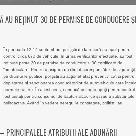
RĂ AU REȚINUT 30 DE PERMISE DE CONDUCERE Ș
În perioada 12-14 septembrie, polițiștii de la rutieră au oprit pentru
control circa 670 de vehicule. În urma verificărilor efectuate, au fost
reținute peste 30 de permise de conducere și 30 certificate de
înmatriculare. Pentru a asigura un climat corespunzător de siguranță
pe drumurile publice, polițiștii au acționat atât preventiv, cât și pentru
depistarea și sancționarea conducătorilor de autovehicule care încal
normele rutiere. În acest sens, conducătorii auto opriți pentru control
fost testați pentru consumul de băuturi alcoolice și/sau a substanțelo
psihoactive. Având în vedere neregulile constatate, polițiștii au
 – PRINCIPALELE ATRIBUȚII ALE ADUNĂRII