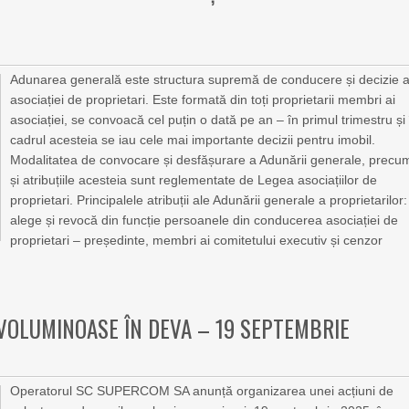
Adunarea generală este structura supremă de conducere și decizie 
asociației de proprietari. Este formată din toți proprietarii membri ai
asociației, se convoacă cel puțin o dată pe an – în primul trimestru și
cadrul acesteia se iau cele mai importante decizii pentru imobil.
Modalitatea de convocare și desfășurare a Adunării generale, precu
și atribuțiile acesteia sunt reglementate de Legea asociațiilor de
proprietari. Principalele atribuții ale Adunării generale a proprietarilor:
alege și revocă din funcție persoanele din conducerea asociației de
proprietari – președinte, membri ai comitetului executiv și cenzor
VOLUMINOASE ÎN DEVA – 19 SEPTEMBRIE
Operatorul SC SUPERCOM SA anunță organizarea unei acțiuni de