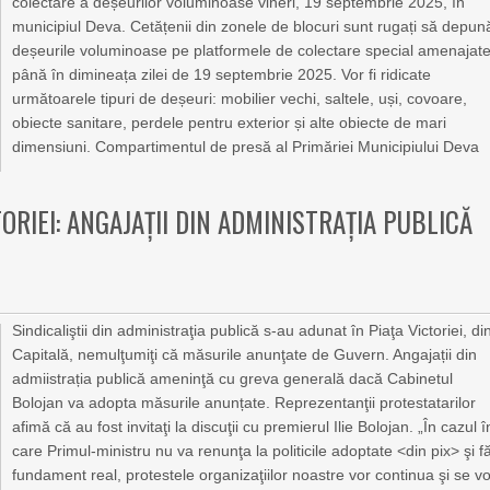
colectare a deșeurilor voluminoase vineri, 19 septembrie 2025, în
municipiul Deva. Cetățenii din zonele de blocuri sunt rugați să depun
deșeurile voluminoase pe platformele de colectare special amenajate
până în dimineața zilei de 19 septembrie 2025. Vor fi ridicate
următoarele tipuri de deșeuri: mobilier vechi, saltele, uși, covoare,
obiecte sanitare, perdele pentru exterior și alte obiecte de mari
dimensiuni. Compartimentul de presă al Primăriei Municipiului Deva
ORIEI: ANGAJAȚII DIN ADMINISTRAȚIA PUBLICĂ
Sindicaliştii din administraţia publică s-au adunat în Piaţa Victoriei, di
Capitală, nemulţumiţi că măsurile anunţate de Guvern. Angajații din
admiistrația publică ameninţă cu greva generală dacă Cabinetul
Bolojan va adopta măsurile anunțate. Reprezentanţii protestatarilor
afimă că au fost invitaţi la discuţii cu premierul Ilie Bolojan. „În cazul î
care Primul-ministru nu va renunţa la politicile adoptate <din pix> şi f
fundament real, protestele organizaţiilor noastre vor continua şi se v