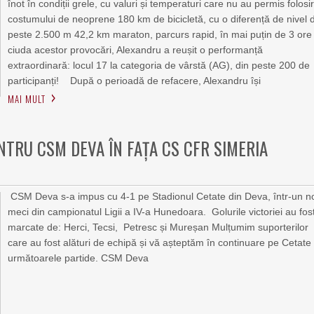
înot în condiții grele, cu valuri și temperaturi care nu au permis folosi
costumului de neoprene 180 km de bicicletă, cu o diferență de nivel 
peste 2.500 m 42,2 km maraton, parcurs rapid, în mai puțin de 3 ore
ciuda acestor provocări, Alexandru a reușit o performanță
extraordinară: locul 17 la categoria de vârstă (AG), din peste 200 de
participanți! După o perioadă de refacere, Alexandru își
MAI MULT
ENTRU CSM DEVA ÎN FAȚA CS CFR SIMERIA
CSM Deva s-a impus cu 4-1 pe Stadionul Cetate din Deva, într-un n
meci din campionatul Ligii a IV-a Hunedoara. Golurile victoriei au fos
marcate de: Herci, Tecsi, Petresc și Mureșan Mulțumim suporterilor
care au fost alături de echipă și vă așteptăm în continuare pe Cetate 
următoarele partide. CSM Deva