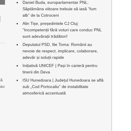
Daniel Buda, europarlamentar PNL:
Săptămâna viitoare trebuie să iasă “fum
alb” de la Cotroceni
I
Alin Tișe, președintele CJ Cluj:
“Incompetenții fără voturi care conduc PNL
sunt adevărații trădători!
Deputatul PSD, Ilie Toma: Românii au
nevoie de respect, implicare, colaborare,
adevăr și soluții rapide
Inițiativă UNICEF | Pași în carieră pentru
tinerii din Deva
că
ISU Hunedoara | Județul Hunedoara se află
 au
sub „Cod Portocaliu” de instabilitate
r
atmosferică accentuată