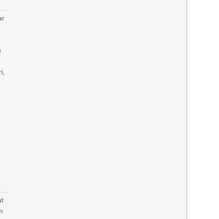
ar
a
u
i,
i
at
m