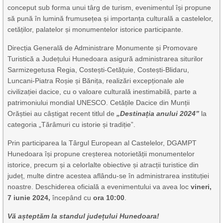
conceput sub forma unui târg de turism, evenimentul își propune
să pună în lumină frumusețea și importanța culturală a castelelor,
cetăților, palatelor și monumentelor istorice participante.
Direcția Generală de Administrare Monumente și Promovare
Turistică a Județului Hunedoara asigură administrarea siturilor
Sarmizegetusa Regia, Costești-Cetățuie, Costești-Blidaru,
Luncani-Piatra Roșie și Bănița, realizări excepționale ale
civilizației dacice, cu o valoare culturală inestimabilă, parte a
patrimoniului mondial UNESCO. Cetățile Dacice din Munții
Orăștiei au câștigat recent titlul de
„Destinația anului 2024”
la
categoria „Tărâmuri cu istorie și tradiție”.
Prin participarea la Târgul European al Castelelor, DGAMPT
Hunedoara își propune creșterea notorietății monumentelor
istorice, precum și a celorlalte obiective și atracții turistice din
județ, multe dintre acestea aflându-se în administrarea instituției
noastre. Deschiderea oficială a evenimentului va avea loc
vineri,
7 iunie 2024,
începând cu
ora 10:00
.
Vă așteptăm la standul județului Hunedoara!