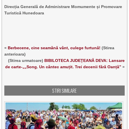
Direcția Generală de Administrare Momumente și Promovare
Turistică Hunedoara
«
Berbecene, cine seamănă vânt, culege furtună!
(Stirea
anterioara)
(Stirea urmatoare)
BIBILOTECA JUDEȚEANĂ DEVA: Lansare
de carte-„„Song. Un cântec amuțit. Trei decenii fără Oanță”
»
STIRI SIMILARE