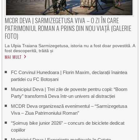
MCDR DEVA | SARMIZEGETUSA VIVA – O ZI ÎN CARE
PATRIMONIUL ROMAN A PRINS DIN NOU VIAȚĂ (GALERIE
FOTO)
La Ulpia Traiana Sarmizegetusa, istoria nu a fost doar povestită. A
fost descoperită, trăită și
MAI MULT
FC Corvinul Hunedoara | Florin Maxim, declarații înaintea
partidei cu FC Botoșani
Municipiul Deva | Trei zile de poveste pentru copii: “Boom
Party” transformă Deva într-un univers al distracției
MCDR Deva organizează evenimentul – “Sarmizegetusa
Viva – Ziua Patrimoniului Roman”
“Șoimuș bike junior 2026” – concurs de biciclete dedicat
copiilor
Municipiul Deva | Experiențe medievale în Cetate