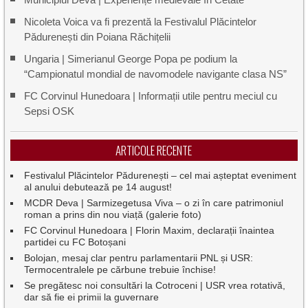
Nicoleta Voica va fi prezentă la Festivalul Plăcintelor
Pădurenești din Poiana Răchițelii
Ungaria | Simerianul George Popa pe podium la
“Campionatul mondial de navomodele navigante clasa NS”
FC Corvinul Hunedoara | Informații utile pentru meciul cu
Sepsi OSK
ARTICOLE RECENTE
Festivalul Plăcintelor Pădurenești – cel mai așteptat eveniment
al anului debutează pe 14 august!
MCDR Deva | Sarmizegetusa Viva – o zi în care patrimoniul
roman a prins din nou viață (galerie foto)
FC Corvinul Hunedoara | Florin Maxim, declarații înaintea
partidei cu FC Botoșani
Bolojan, mesaj clar pentru parlamentarii PNL și USR:
Termocentralele pe cărbune trebuie închise!
Se pregătesc noi consultări la Cotroceni | USR vrea rotativă,
dar să fie ei primii la guvernare