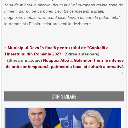
zona de minerit la altceva. Acum la nivel european revine zona de
minerit, dar nu pe cărbune. Deci tot ce înseamnă grafit,
magneziu, metale rare…sunt niște lucruri pe care le putem uita”
,
le-a transmis Pîsalru celor prezenți la dezbatere.
«
Municipiul Deva în finală pentru titlul de “Capitală a
Tineretului din România 2027”
(Stirea anterioara)
(Stirea urmatoare)
Noaptea Albă a Galeriilor- trei zile intense
de artă contemporană, patrimoniu local și cultură alternativă
»
STIRI SIMILARE