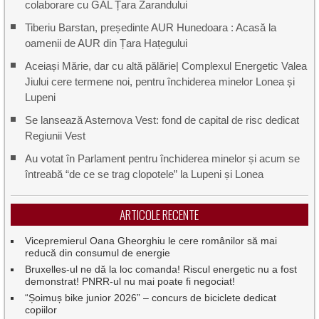
colaborare cu GAL Țara Zarandului
Tiberiu Barstan, președinte AUR Hunedoara : Acasă la
oamenii de AUR din Țara Hațegului
Aceiași Mărie, dar cu altă pălărie| Complexul Energetic Valea
Jiului cere termene noi, pentru închiderea minelor Lonea și
Lupeni
Se lansează Asternova Vest: fond de capital de risc dedicat
Regiunii Vest
Au votat în Parlament pentru închiderea minelor și acum se
întreabă “de ce se trag clopotele” la Lupeni și Lonea
ARTICOLE RECENTE
Vicepremierul Oana Gheorghiu le cere românilor să mai
reducă din consumul de energie
Bruxelles-ul ne dă la loc comanda! Riscul energetic nu a fost
demonstrat! PNRR-ul nu mai poate fi negociat!
“Șoimuș bike junior 2026” – concurs de biciclete dedicat
copiilor