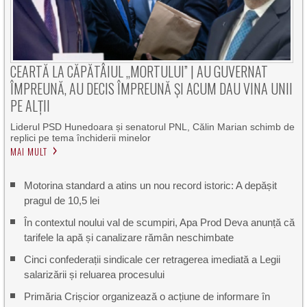
CEARTĂ LA CĂPĂTÂIUL „MORTULUI” | AU GUVERNAT
ÎMPREUNĂ, AU DECIS ÎMPREUNĂ ȘI ACUM DAU VINA UNII
PE ALȚII
Liderul PSD Hunedoara și senatorul PNL, Călin Marian schimb de
replici pe tema închiderii minelor
MAI MULT
Motorina standard a atins un nou record istoric: A depășit
pragul de 10,5 lei
În contextul noului val de scumpiri, Apa Prod Deva anunță că
tarifele la apă și canalizare rămân neschimbate
Cinci confederații sindicale cer retragerea imediată a Legii
salarizării și reluarea procesului
Primăria Crișcior organizează o acțiune de informare în