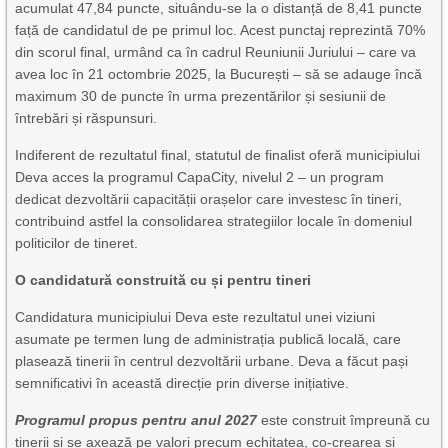
acumulat 47,84 puncte, situându-se la o distanță de 8,41 puncte
față de candidatul de pe primul loc. Acest punctaj reprezintă 70%
din scorul final, urmând ca în cadrul Reuniunii Juriului – care va
avea loc în 21 octombrie 2025, la București – să se adauge încă
maximum 30 de puncte în urma prezentărilor și sesiunii de
întrebări și răspunsuri.
Indiferent de rezultatul final, statutul de finalist oferă municipiului
Deva acces la programul CapaCity, nivelul 2 – un program
dedicat dezvoltării capacității orașelor care investesc în tineri,
contribuind astfel la consolidarea strategiilor locale în domeniul
politicilor de tineret.
O candidatură construită cu și pentru tineri
Candidatura municipiului Deva este rezultatul unei viziuni
asumate pe termen lung de administrația publică locală, care
plasează tinerii în centrul dezvoltării urbane. Deva a făcut pași
semnificativi în această direcție prin diverse inițiative.
Programul propus pentru anul 2027
este construit împreună cu
tinerii și se axează pe valori precum echitatea, co-crearea și