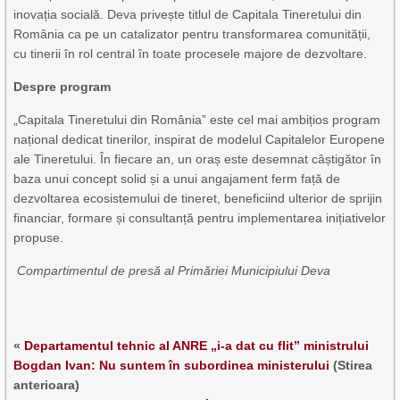
inovația socială. Deva privește titlul de Capitala Tineretului din
România ca pe un catalizator pentru transformarea comunității,
cu tinerii în rol central în toate procesele majore de dezvoltare.
Despre program
„Capitala Tineretului din România” este cel mai ambițios program
național dedicat tinerilor, inspirat de modelul Capitalelor Europene
ale Tineretului. În fiecare an, un oraș este desemnat câștigător în
baza unui concept solid și a unui angajament ferm față de
dezvoltarea ecosistemului de tineret, beneficiind ulterior de sprijin
financiar, formare și consultanță pentru implementarea inițiativelor
propuse.
Compartimentul de presă al Primăriei Municipiului Deva
«
Departamentul tehnic al ANRE „i-a dat cu flit” ministrului
Bogdan Ivan: Nu suntem în subordinea ministerului
(Stirea
anterioara)