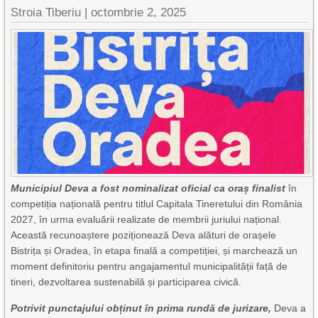
Stroia Tiberiu
|
octombrie 2, 2025
Municipiul Deva a fost nominalizat oficial ca oraș finalist
în
competiția națională pentru titlul Capitala Tineretului din România
2027, în urma evaluării realizate de membrii juriului național.
Această recunoaștere poziționează Deva alături de orașele
Bistrița și Oradea, în etapa finală a competiției, și marchează un
moment definitoriu pentru angajamentul municipalității față de
tineri, dezvoltarea sustenabilă și participarea civică.
Potrivit punctajului obținut în prima rundă de jurizare,
Deva a