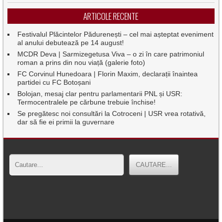
ARTICOLE RECENTE
Festivalul Plăcintelor Pădurenești – cel mai așteptat eveniment
al anului debutează pe 14 august!
MCDR Deva | Sarmizegetusa Viva – o zi în care patrimoniul
roman a prins din nou viață (galerie foto)
FC Corvinul Hunedoara | Florin Maxim, declarații înaintea
partidei cu FC Botoșani
Bolojan, mesaj clar pentru parlamentarii PNL și USR:
Termocentralele pe cărbune trebuie închise!
Se pregătesc noi consultări la Cotroceni | USR vrea rotativă,
dar să fie ei primii la guvernare