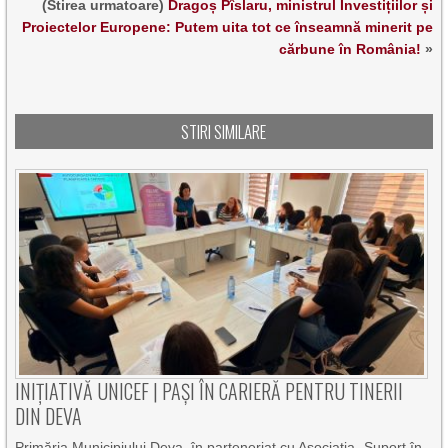
(Stirea urmatoare)
Dragoș Pîslaru, ministrul Investițiilor și
Proiectelor Europene: Putem uita tot ce înseamnă minerit pe
cărbune în România!
»
STIRI SIMILARE
INIȚIATIVĂ UNICEF | PAȘI ÎN CARIERĂ PENTRU TINERII
DIN DEVA
Primăria Municipiului Deva, în parteneriat cu Asociația „Suport în