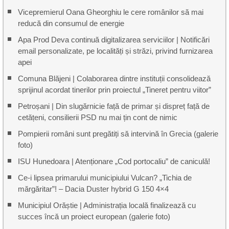
Vicepremierul Oana Gheorghiu le cere românilor să mai
reducă din consumul de energie
Apa Prod Deva continuă digitalizarea serviciilor | Notificări
email personalizate, pe localități și străzi, privind furnizarea
apei
Comuna Blăjeni | Colaborarea dintre instituții consolidează
sprijinul acordat tinerilor prin proiectul „Tineret pentru viitor”
Petroșani | Din slugărnicie față de primar și dispreț față de
cetățeni, consilierii PSD nu mai țin cont de nimic
Pompierii români sunt pregătiți să intervină în Grecia (galerie
foto)
ISU Hunedoara | Atenționare „Cod portocaliu” de caniculă!
Ce-i lipsea primarului municipiului Vulcan? „Tichia de
mărgăritar”! – Dacia Duster hybrid G 150 4×4
Municipiul Orăștie | Administrația locală finalizează cu
succes încă un proiect european (galerie foto)