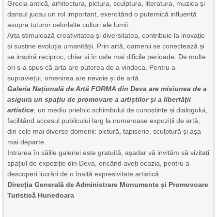
Grecia antică, arhitectura, pictura, sculptura, literatura, muzica și
dansul jucau un rol important, exercitând o puternică influență
asupra tuturor celorlalte culturi ale lumii.
Arta stimulează creativitatea și diversitatea, contribuie la inovație
și susține evoluția umanității. Prin artă, oamenii se conectează și
se inspiră reciproc, chiar și în cele mai dificile perioade. De multe
ori s-a spus că arta are puterea de a vindeca. Pentru a
supraviețui, omenirea are nevoie și de artă.
Galeria Națională de Artă FORMA din Deva are misiunea de a
asigura un spațiu de promovare a artiștilor și a libertății
artistice
, un mediu prielnic schimbului de cunoștințe și dialogului,
facilitând accesul publicului larg la numeroase expoziții de artă,
din cele mai diverse domenii: pictură, tapiserie, sculptură și așa
mai departe.
Intrarea în sălile galeriei este gratuită, așadar vă invităm să vizitați
spațiul de expoziție din Deva, oricând aveți ocazia, pentru a
descoperi lucrări de o înaltă expresivitate artistică.
Direcția Generală de Administrare Monumente și Promovoare
Turistică Hunedoara