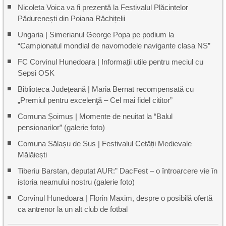
Nicoleta Voica va fi prezentă la Festivalul Plăcintelor
Pădurenești din Poiana Răchițelii
Ungaria | Simerianul George Popa pe podium la
“Campionatul mondial de navomodele navigante clasa NS”
FC Corvinul Hunedoara | Informații utile pentru meciul cu
Sepsi OSK
Biblioteca Județeană | Maria Bernat recompensată cu
„Premiul pentru excelenţă – Cel mai fidel cititor”
Comuna Șoimuș | Momente de neuitat la “Balul
pensionarilor” (galerie foto)
Comuna Sălașu de Sus | Festivalul Cetății Medievale
Mălăiești
Tiberiu Barstan, deputat AUR:” DacFest – o întroarcere vie în
istoria neamului nostru (galerie foto)
Corvinul Hunedoara | Florin Maxim, despre o posibilă ofertă
ca antrenor la un alt club de fotbal