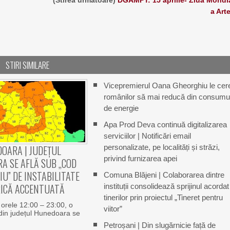
(Stirea urmatoare)
DGAMPT: 15 aprilie- Ziua Mondi
a Arte
STIRI SIMILARE
Vicepremierul Oana Gheorghiu le cer
românilor să mai reducă din consumu
de energie
Apa Prod Deva continuă digitalizarea
serviciilor | Notificări email
personalizate, pe localități și străzi,
OARA | JUDEȚUL
privind furnizarea apei
A SE AFLĂ SUB „COD
U” DE INSTABILITATE
Comuna Blăjeni | Colaborarea dintre
ICĂ ACCENTUATĂ
instituții consolidează sprijinul acordat
tinerilor prin proiectul „Tineret pentru
e orele 12:00 – 23:00, o
viitor”
din județul Hunedoara se
Petroșani | Din slugărnicie față de