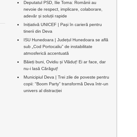
Deputatul PSD, Ilie Toma: Românii au
nevoie de respect, implicare, colaborare,
adevăr și soluții rapide
Inițiativă UNICEF | Pași în carieră pentru
tinerii din Deva
ISU Hunedoara | Județul Hunedoara se află
sub „Cod Portocaliu” de instabilitate
atmosferică accentuată
Băieți buni, Ovidiu și Vlăduț! Ei ar face, dar
nu-i lasă Cărăguț!
Municipiul Deva | Trei zile de poveste pentru
copii: “Boom Party” transformă Deva într-un
univers al distracției