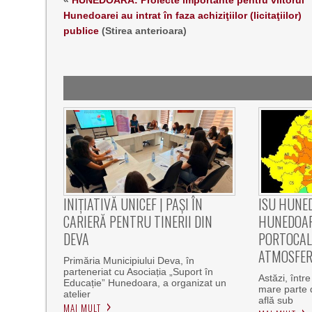
«
HUNEDOARA: Proiecte importante pentru viitorul
Hunedoarei au intrat în faza achiziţiilor (licitaţiilor)
publice
(Stirea anterioara)
INIȚIATIVĂ UNICEF | PAȘI ÎN
ISU HUNED
CARIERĂ PENTRU TINERII DIN
HUNEDOAR
DEVA
PORTOCALI
ATMOSFER
Primăria Municipiului Deva, în
parteneriat cu Asociația „Suport în
Astăzi, într
Educație” Hunedoara, a organizat un
mare parte 
atelier
află sub
MAI MULT