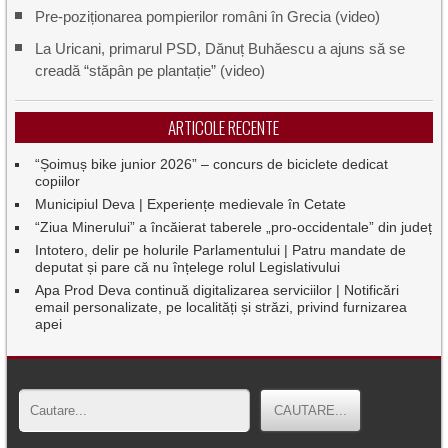
Pre-poziționarea pompierilor români în Grecia (video)
La Uricani, primarul PSD, Dănuț Buhăescu a ajuns să se
creadă “stăpân pe plantație” (video)
ARTICOLE RECENTE
“Șoimuș bike junior 2026” – concurs de biciclete dedicat
copiilor
Municipiul Deva | Experiențe medievale în Cetate
“Ziua Minerului” a încăierat taberele „pro-occidentale” din județ
Intotero, delir pe holurile Parlamentului | Patru mandate de
deputat și pare că nu înțelege rolul Legislativului
Apa Prod Deva continuă digitalizarea serviciilor | Notificări
email personalizate, pe localități și străzi, privind furnizarea
apei