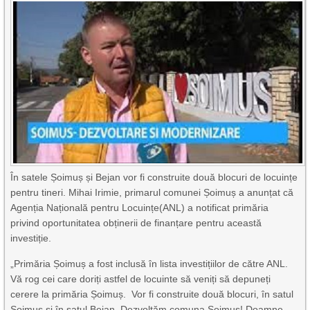
În satele Șoimuș și Bejan vor fi construite două blocuri de locuințe
pentru tineri. Mihai Irimie, primarul comunei Șoimuș a anunțat că
Agenția Națională pentru Locuințe(ANL) a notificat primăria
privind oportunitatea obținerii de finanțare pentru această
investiție.
„Primăria Șoimuș a fost inclusă în lista investițiilor de către ANL.
Vă rog cei care doriți astfel de locuinte să veniți să depuneți
cerere la primăria Șoimuș. Vor fi construite două blocuri, în satul
Șoimuș și în satul Bejan. Dezvoltăm comuna Șoimuș! Doamne