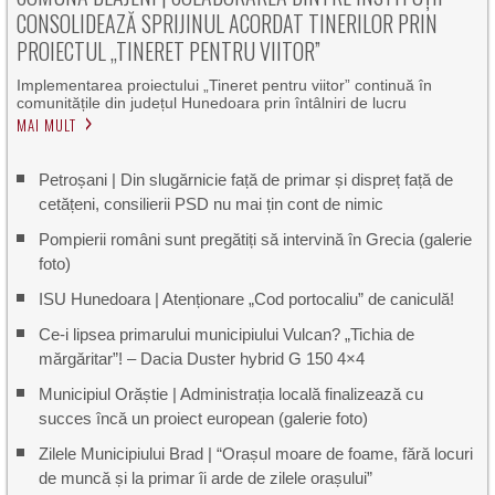
CONSOLIDEAZĂ SPRIJINUL ACORDAT TINERILOR PRIN
PROIECTUL „TINERET PENTRU VIITOR”
Implementarea proiectului „Tineret pentru viitor” continuă în
comunitățile din județul Hunedoara prin întâlniri de lucru
MAI MULT
Petroșani | Din slugărnicie față de primar și dispreț față de
cetățeni, consilierii PSD nu mai țin cont de nimic
Pompierii români sunt pregătiți să intervină în Grecia (galerie
foto)
ISU Hunedoara | Atenționare „Cod portocaliu” de caniculă!
Ce-i lipsea primarului municipiului Vulcan? „Tichia de
mărgăritar”! – Dacia Duster hybrid G 150 4×4
Municipiul Orăștie | Administrația locală finalizează cu
succes încă un proiect european (galerie foto)
Zilele Municipiului Brad | “Orașul moare de foame, fără locuri
de muncă și la primar îi arde de zilele orașului”