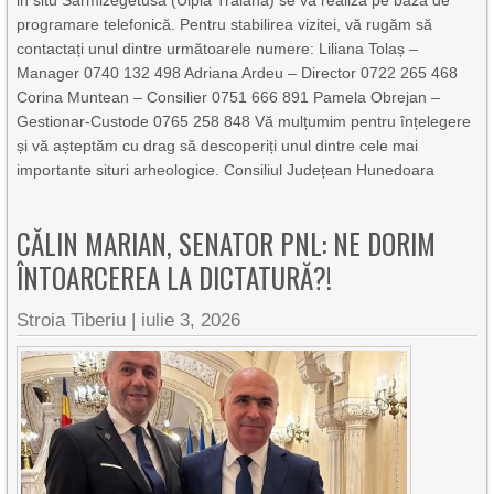
in situ Sarmizegetusa (Ulpia Traiana) se va realiza pe bază de
programare telefonică. Pentru stabilirea vizitei, vă rugăm să
contactați unul dintre următoarele numere: Liliana Tolaș –
Manager 0740 132 498 Adriana Ardeu – Director 0722 265 468
Corina Muntean – Consilier 0751 666 891 Pamela Obrejan –
Gestionar-Custode 0765 258 848 Vă mulțumim pentru înțelegere
și vă așteptăm cu drag să descoperiți unul dintre cele mai
importante situri arheologice. Consiliul Județean Hunedoara
CĂLIN MARIAN, SENATOR PNL: NE DORIM
ÎNTOARCEREA LA DICTATURĂ?!
Stroia Tiberiu
|
iulie 3, 2026