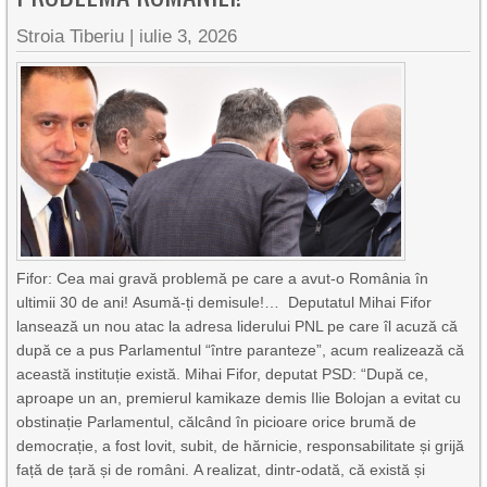
Stroia Tiberiu
|
iulie 3, 2026
Fifor: Cea mai gravă problemă pe care a avut-o România în
ultimii 30 de ani! Asumă-ți demisule!… Deputatul Mihai Fifor
lansează un nou atac la adresa liderului PNL pe care îl acuză că
după ce a pus Parlamentul “între paranteze”, acum realizează că
această instituție există. Mihai Fifor, deputat PSD: “După ce,
aproape un an, premierul kamikaze demis Ilie Bolojan a evitat cu
obstinație Parlamentul, călcând în picioare orice brumă de
democrație, a fost lovit, subit, de hărnicie, responsabilitate și grijă
față de țară și de români. A realizat, dintr-odată, că există și