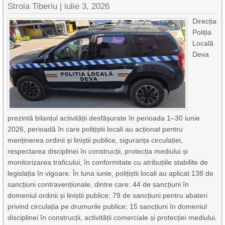
Stroia Tiberiu
|
iulie 3, 2026
Direcția
Poliția
Locală
Deva
prezintă bilanțul activității desfășurate în perioada 1–30 iunie
2026, perioadă în care polițiștii locali au acționat pentru
menținerea ordinii și liniștii publice, siguranța circulației,
respectarea disciplinei în construcții, protecția mediului și
monitorizarea traficului, în conformitate cu atribuțiile stabilite de
legislația în vigoare. În luna iunie, polițiștii locali au aplicat 138 de
sancțiuni contravenționale, dintre care: 44 de sancțiuni în
domeniul ordinii și liniștii publice; 79 de sancțiuni pentru abateri
privind circulația pe drumurile publice; 15 sancțiuni în domeniul
disciplinei în construcții, activității comerciale și protecției mediului.