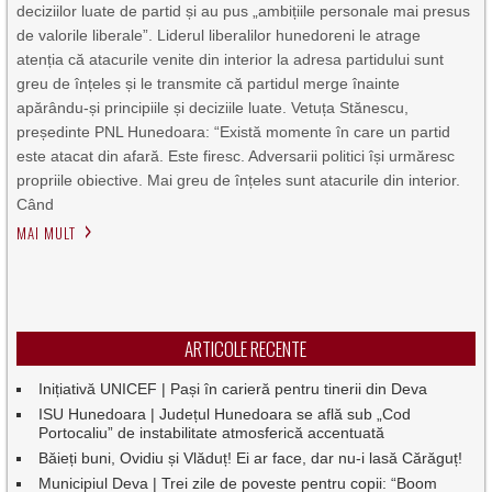
deciziilor luate de partid și au pus „ambițiile personale mai presus
de valorile liberale”. Liderul liberalilor hunedoreni le atrage
atenția că atacurile venite din interior la adresa partidului sunt
greu de înțeles și le transmite că partidul merge înainte
apărându-și principiile și deciziile luate. Vetuța Stănescu,
președinte PNL Hunedoara: “Există momente în care un partid
este atacat din afară. Este firesc. Adversarii politici își urmăresc
propriile obiective. Mai greu de înțeles sunt atacurile din interior.
Când
MAI MULT
ARTICOLE RECENTE
Inițiativă UNICEF | Pași în carieră pentru tinerii din Deva
ISU Hunedoara | Județul Hunedoara se află sub „Cod
Portocaliu” de instabilitate atmosferică accentuată
Băieți buni, Ovidiu și Vlăduț! Ei ar face, dar nu-i lasă Cărăguț!
Municipiul Deva | Trei zile de poveste pentru copii: “Boom