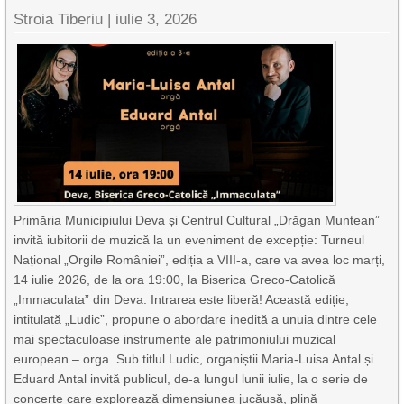
Stroia Tiberiu
|
iulie 3, 2026
Primăria Municipiului Deva și Centrul Cultural „Drăgan Muntean”
invită iubitorii de muzică la un eveniment de excepție: Turneul
Național „Orgile României”, ediția a VIII-a, care va avea loc marți,
14 iulie 2026, de la ora 19:00, la Biserica Greco-Catolică
„Immaculata” din Deva. Intrarea este liberă! Această ediție,
intitulată „Ludic”, propune o abordare inedită a unuia dintre cele
mai spectaculoase instrumente ale patrimoniului muzical
european – orga. Sub titlul Ludic, organiștii Maria-Luisa Antal și
Eduard Antal invită publicul, de-a lungul lunii iulie, la o serie de
concerte care explorează dimensiunea jucăușă, plină