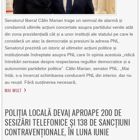
Senatorul liberal Călin Marian trage un semnal de alarmă și
condamnă ultimile acțiuni concertate asupra partidului venite atât
din zona prezidențială cât și a unor instituții ale statului pe care le
consideră un atac la democrație și presiuni la adresa PNL.
Senatorul prezintă un istoric al ultimelor acțiuni politice și
instituționale îndreptate asupra PNL care în opinia acestuia „ridică
întrebări serioase despre respectarea regulilor democratice și a
autonomiei partidelor politice”. Călin Marian, senator PNL: „Mai
întâi, s-a încercat schimbarea conducerii PNL din interior, dar nu
au reușit. Fără susținerea necesară,
MAI MULT
POLIȚIA LOCALĂ DEVA| APROAPE 200 DE
SESIZĂRI TELEFONICE ȘI 138 DE SANCȚIUNI
CONTRAVENȚIONALE, ÎN LUNA IUNIE