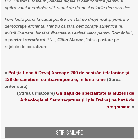
PNL va folosi toate mijloacele legale și democratice pentru a
apăra votul membrilor săi, statul de drept și valorile democratice.
Vom lupta până la capăt pentru un stat de drept real și pentru o
democrație eficientă. Pentru că fără democrație autentică nu
există libertate, iar fără libertate nu există viitor pentru România!”
,
a precizat
senatorul
PNL,
Călin Marian,
într-o postare pe
rețelele de socializare.
«
Poliția Locală Deva| Aproape 200 de sesizări telefonice și
138 de sancțiuni contravenționale, în luna iunie
(Stirea
anterioara)
(Stirea urmatoare)
Ghidajul de specialitate la Muzeul de
Arheologie și Sarmizegetusa (Ulpia Traina) pe bază de
programare
»
STIRI SIMILARE