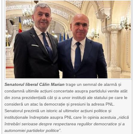
Senatorul liberal Călin Marian
trage un semnal de alarmă și
condamnă ultimile acțiuni concertate asupra partidului venite atât
din zona prezidențială cât și a unor instituții ale statului pe care le
consideră un atac la democrație și presiuni la adresa PNL.
Senatorul prezintă un istoric al ultimelor acțiuni politice și
instituționale îndreptate asupra PNL care în opinia acestuia
„ridică
întrebări serioase despre respectarea regulilor democratice și a
autonomiei partidelor politice”
.