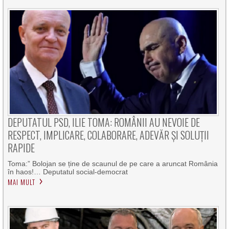
DEPUTATUL PSD, ILIE TOMA: ROMÂNII AU NEVOIE DE
RESPECT, IMPLICARE, COLABORARE, ADEVĂR ȘI SOLUȚII
RAPIDE
Toma:” Bolojan se ține de scaunul de pe care a aruncat România
în haos!… Deputatul social-democrat
MAI MULT