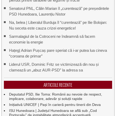
pierdut printre tarabele de legume și fructe
Senatorul PNL, Călin Marian îl „curentează” pe președintele
PSD Hunedoara, Laurențiu Nistor
Na, belea | Liberalul Burduja îl “curentează” pe Ilie Bolojan:
Nu seceta este cauza crizei energetice!
Sarmalagiul de la Cotroceni ne îndeamnă să facem
economie la energie
Hațeg| Adrian Pușcaș pare speriat că i-ar putea lua cineva
“coroana de primar”
Liderul USR, Dominic Fritz se victimizează din nou și
clamează un „abuz AUR-PSD” la adresa sa
ARTICOLE RECENTE
Deputatul PSD, Ilie Toma: Românii au nevoie de respect,
implicare, colaborare, adevăr și soluții rapide
Inițiativă UNICEF | Pași în carieră pentru tinerii din Deva
ISU Hunedoara | Județul Hunedoara se află sub „Cod
Portocaliu” de instabilitate atmosferică accentuată