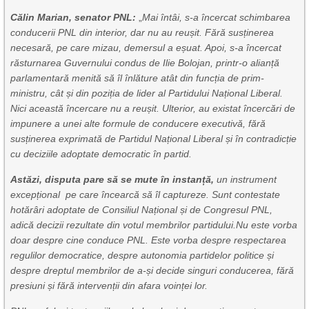
Călin Marian, senator PNL:
„
Mai întâi, s-a încercat schimbarea
conducerii PNL din interior, dar nu au reușit. Fără susținerea
necesară, pe care mizau, demersul a eșuat. Apoi, s-a încercat
răsturnarea Guvernului condus de Ilie Bolojan, printr-o alianță
parlamentară menită să îl înlăture atât din funcția de prim-
ministru, cât și din poziția de lider al Partidului Național Liberal.
Nici această încercare nu a reușit. Ulterior, au existat încercări de
impunere a unei alte formule de conducere executivă, fără
susținerea exprimată de Partidul Național Liberal și în contradicție
cu deciziile adoptate democratic în partid.
Astăzi, disputa pare să se mute în instanță,
un instrument
excepțional pe care încearcă să îl captureze. Sunt contestate
hotărâri adoptate de Consiliul Național și de Congresul PNL,
adică decizii rezultate din votul membrilor partidului.Nu este vorba
doar despre cine conduce PNL. Este vorba despre respectarea
regulilor democratice, despre autonomia partidelor politice și
despre dreptul membrilor de a-și decide singuri conducerea, fără
presiuni și fără intervenții din afara voinței lor.