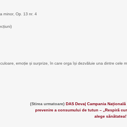
a minor, Op. 13 nr. 4
cțiuni)
uloare, emoție și surprize, în care orga își dezvăluie una dintre cele m
(Stirea urmatoare)
DAS Deva| Campania Națională
prevenire a consumului de tutun – „Respiră cur
alege sănătatea!