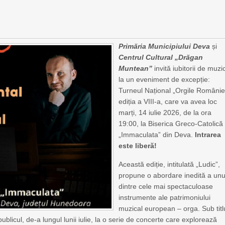
Primăria Municipiului Deva
și
Centrul Cultural „Drăgan
Muntean”
invită iubitorii de muzi
la un eveniment de excepție:
Turneul Național „Orgile României
ediția a VIII-a, care va avea loc
marți, 14 iulie 2026, de la ora
19:00, la Biserica Greco-Catolică
„Immaculata” din Deva.
Intrarea
este liberă!
Această ediție, intitulată „Ludic”,
propune o abordare inedită a unu
dintre cele mai spectaculoase
instrumente ale patrimoniului
muzical european – orga. Sub titl
publicul, de-a lungul lunii iulie, la o serie de concerte care explorează