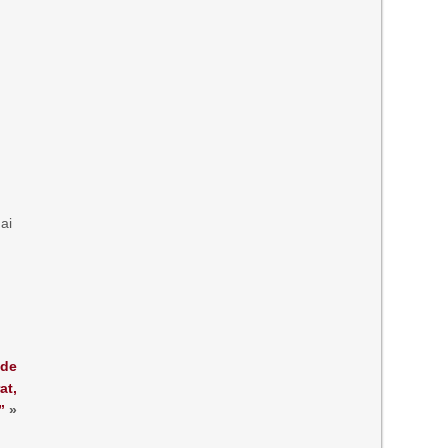
ai
 de
at,
”
»