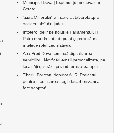
Municipiul Deva | Experiențe medievale în
Cetate
“Ziua Minerului” a încăierat taberele „pro-
occidentale” din județ
Intotero, delir pe holurile Parlamentului |
Patru mandate de deputat și pare că nu
că
înțelege rolul Legislativului
”,
Apa Prod Deva continuă digitalizarea
serviciilor | Notificări email personalizate, pe
localități și străzi, privind furnizarea apei
Tiberiu Barstan, deputat AUR: Proiectul
pentru modificarea Legii decarbonizării a
fost adoptat!
ia
ul