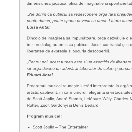
dimensiunea jucăușă, plină de imaginație și spontaneitate
,,Ne dorim ca publicul să redescopere orga fără prejudec
poate dansa, poate spune povești cu umor. Latura aceast
Luisa Antal.
Dincolo de imaginea sa impunătoare, orga dezvăluie o ex
într-un dialog autentic cu publicul. Jocul, contrastul și 
libertatea de expresie și bucuria descoperirii.
„Pentru noi, acest turneu este și un exercițiu de libertat
iar orga devine un adevărat laborator de culori și perso
Eduard Antal.
Programul muzical reunește lucrări interpretate la orgă s
artistic captivant, în care umorul, eleganța și virtuozit
de Scott Joplin, André Stamm, Lefébure-Wély, Charles-
Rutter, Zsolt Gárdonyi și Denis Bédard.
Program musical:
Scott Joplin – The Entertainer