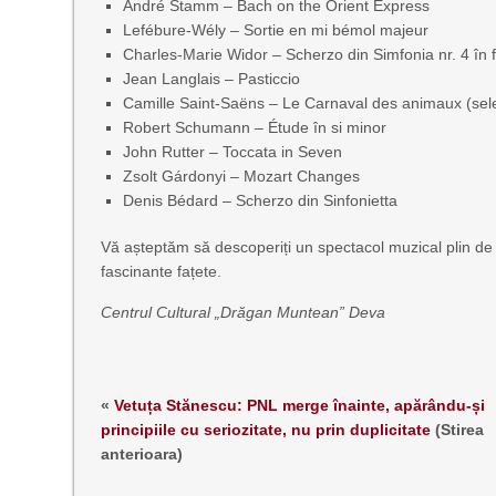
André Stamm – Bach on the Orient Express
Lefébure-Wély – Sortie en mi bémol majeur
Charles-Marie Widor – Scherzo din Simfonia nr. 4 în f
Jean Langlais – Pasticcio
Camille Saint-Saëns – Le Carnaval des animaux (sele
Robert Schumann – Étude în si minor
John Rutter – Toccata in Seven
Zsolt Gárdonyi – Mozart Changes
Denis Bédard – Scherzo din Sinfonietta
Vă așteptăm să descoperiți un spectacol muzical plin de c
fascinante fațete.
Centrul Cultural „Drăgan Muntean” Deva
«
Vetuța Stănescu: PNL merge înainte, apărându-și
principiile cu seriozitate, nu prin duplicitate
(Stirea
anterioara)