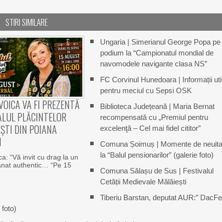
STIRI SIMILARE
Ungaria | Simerianul George Popa pe
podium la “Campionatul mondial de
navomodele navigante clasa NS”
FC Corvinul Hunedoara | Informații uti
pentru meciul cu Sepsi OSK
VOICA VA FI PREZENTĂ
Biblioteca Județeană | Maria Bernat
ALUL PLĂCINTELOR
recompensată cu „Premiul pentru
ȘTI DIN POIANA
excelenţă – Cel mai fidel cititor”
I
Comuna Șoimuș | Momente de neuita
la “Balul pensionarilor” (galerie foto)
ca: “Vă invit cu drag la un
Banat authentic… “Pe 15
Comuna Sălașu de Sus | Festivalul
Cetății Medievale Mălăiești
Tiberiu Barstan, deputat AUR:” DacFe
 foto)