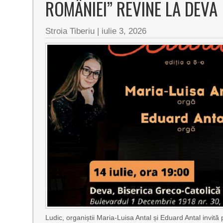
ROMÂNIEI” REVINE LA DEVA
Stroia Tiberiu
|
iulie 3, 2026
Ludic, organiștii Maria-Luisa Antal și Eduard Antal invită 