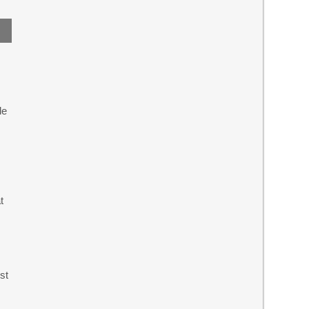
le
t
st