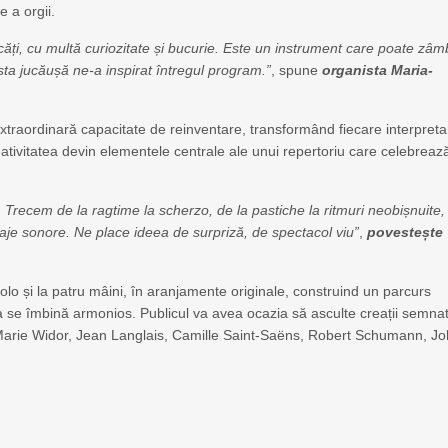
 a orgii.
ăți, cu multă curiozitate și bucurie. Este un instrument care poate zâmb
a jucăușă ne-a inspirat întregul program.”
, spune
organista Maria-
traordinară capacitate de reinventare, transformând fiecare interpreta
creativitatea devin elementele centrale ale unui repertoriu care celebreaz
e. Trecem de la ragtime la scherzo, de la pastiche la ritmuri neobișnuite,
naje sonore. Ne place ideea de surpriză, de spectacol viu”
,
povestește
olo și la patru mâini, în aranjamente originale, construind un parcurs
atea se îmbină armonios. Publicul va avea ocazia să asculte creații semna
Marie Widor, Jean Langlais, Camille Saint-Saëns, Robert Schumann, J