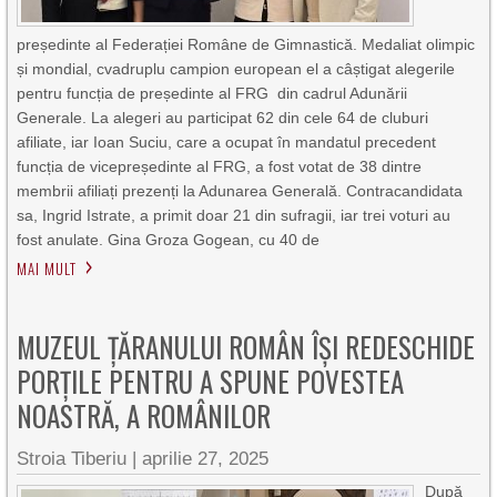
președinte al Federației Române de Gimnastică. Medaliat olimpic
și mondial, cvadruplu campion european el a câștigat alegerile
pentru funcția de președinte al FRG din cadrul Adunării
Generale. La alegeri au participat 62 din cele 64 de cluburi
afiliate, iar Ioan Suciu, care a ocupat în mandatul precedent
funcția de vicepreședinte al FRG, a fost votat de 38 dintre
membrii afiliați prezenți la Adunarea Generală. Contracandidata
sa, Ingrid Istrate, a primit doar 21 din sufragii, iar trei voturi au
fost anulate. Gina Groza Gogean, cu 40 de
MAI MULT
MUZEUL ȚĂRANULUI ROMÂN ÎȘI REDESCHIDE
PORȚILE PENTRU A SPUNE POVESTEA
NOASTRĂ, A ROMÂNILOR
Stroia Tiberiu
|
aprilie 27, 2025
După