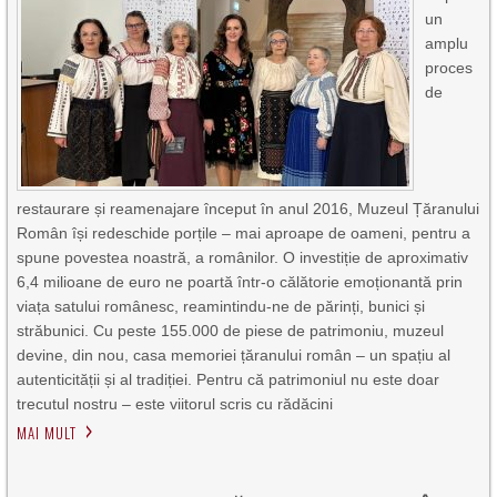
un
amplu
proces
de
restaurare și reamenajare început în anul 2016, Muzeul Țăranului
Român își redeschide porțile – mai aproape de oameni, pentru a
spune povestea noastră, a românilor. O investiție de aproximativ
6,4 milioane de euro ne poartă într-o călătorie emoționantă prin
viața satului românesc, reamintindu-ne de părinți, bunici și
străbunici. Cu peste 155.000 de piese de patrimoniu, muzeul
devine, din nou, casa memoriei țăranului român – un spațiu al
autenticității și al tradiției. Pentru că patrimoniul nu este doar
trecutul nostru – este viitorul scris cu rădăcini
MAI MULT