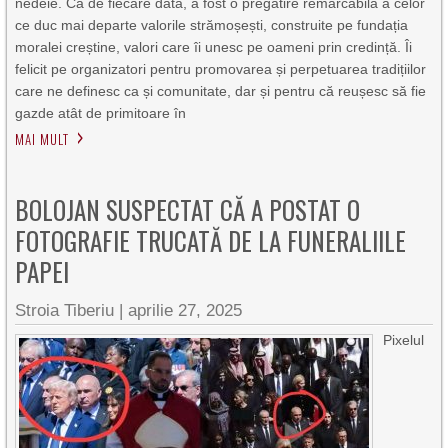
nedeie. Ca de fiecare dată, a fost o pregătire remarcabilă a celor
ce duc mai departe valorile strămoșești, construite pe fundația
moralei creștine, valori care îi unesc pe oameni prin credință. Îi
felicit pe organizatori pentru promovarea și perpetuarea tradițiilor
care ne definesc ca și comunitate, dar și pentru că reușesc să fie
gazde atât de primitoare în
MAI MULT
BOLOJAN SUSPECTAT CĂ A POSTAT O
FOTOGRAFIE TRUCATĂ DE LA FUNERALIILE
PAPEI
Stroia Tiberiu
|
aprilie 27, 2025
Pixelul