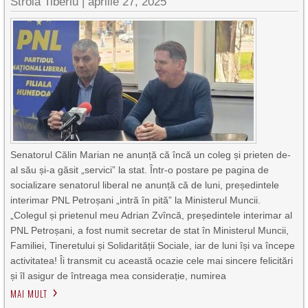
Stroia Tiberiu
|
aprilie 27, 2025
Senatorul Călin Marian ne anunță că încă un coleg și prieten de-
al său și-a găsit „servici” la stat. Într-o postare pe pagina de
socializare senatorul liberal ne anunță că de luni, președintele
interimar PNL Petroșani „intră în pită” la Ministerul Muncii.
„Colegul și prietenul meu Adrian Zvîncă, președintele interimar al
PNL Petroșani, a fost numit secretar de stat în Ministerul Muncii,
Familiei, Tineretului și Solidarității Sociale, iar de luni își va începe
activitatea! Îi transmit cu această ocazie cele mai sincere felicitări
și îl asigur de întreaga mea considerație, numirea
MAI MULT