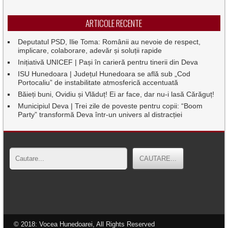
ARTICOLE RECENTE
Deputatul PSD, Ilie Toma: Românii au nevoie de respect,
implicare, colaborare, adevăr și soluții rapide
Inițiativă UNICEF | Pași în carieră pentru tinerii din Deva
ISU Hunedoara | Județul Hunedoara se află sub „Cod
Portocaliu” de instabilitate atmosferică accentuată
Băieți buni, Ovidiu și Vlăduț! Ei ar face, dar nu-i lasă Cărăguț!
Municipiul Deva | Trei zile de poveste pentru copii: “Boom
Party” transformă Deva într-un univers al distracției
© 2018: Vocea Hunedoarei, All Rights Reserved