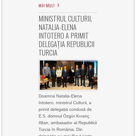
MAI MULT
MINISTRUL CULTURII,
NATALIA-ELENA
INTOTERO A PRIMIT
DELEGAȚIA REPUBLICII
TURCIA
Doamna Natalia-Elena
Intotero, ministrul Culturii, a
primit delegația condusă de
E.S. domnul Özgür Kıvanç
Altan, ambasador al Republicii
Turcia în România. Din
delegație au mai făcut parte