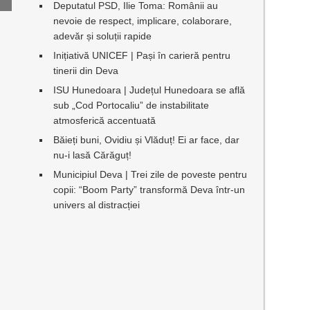
Deputatul PSD, Ilie Toma: Românii au
nevoie de respect, implicare, colaborare,
adevăr și soluții rapide
Inițiativă UNICEF | Pași în carieră pentru
tinerii din Deva
ISU Hunedoara | Județul Hunedoara se află
sub „Cod Portocaliu” de instabilitate
atmosferică accentuată
Băieți buni, Ovidiu și Vlăduț! Ei ar face, dar
nu-i lasă Cărăguț!
Municipiul Deva | Trei zile de poveste pentru
copii: “Boom Party” transformă Deva într-un
univers al distracției