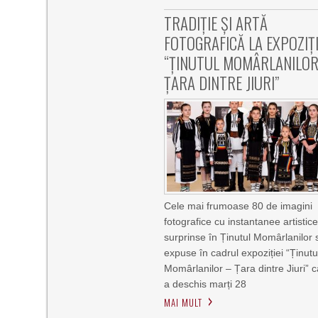
TRADIȚIE ȘI ARTĂ
FOTOGRAFICĂ LA EXPOZIȚ
“ȚINUTUL MOMÂRLANILOR
ȚARA DINTRE JIURI”
Cele mai frumoase 80 de imagini
fotografice cu instantanee artistic
surprinse în Ținutul Momârlanilor 
expuse în cadrul expoziției “Ținutu
Momârlanilor – Țara dintre Jiuri” c
a deschis marți 28
MAI MULT