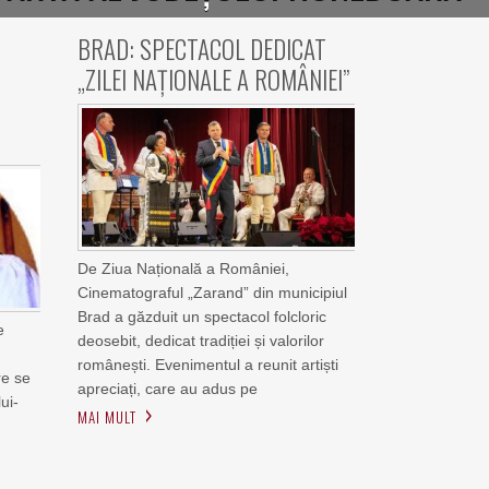
BRAD: SPECTACOL DEDICAT
„ZILEI NAȚIONALE A ROMÂNIEI”
De Ziua Națională a României,
Cinematograful „Zarand” din municipiul
Brad a găzduit un spectacol folcloric
e
deosebit, dedicat tradiției și valorilor
românești. Evenimentul a reunit artiști
re se
apreciați, care au adus pe
ui-
MAI MULT