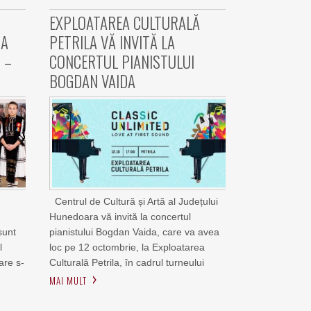
EXPLOATAREA CULTURALĂ
IA
PETRILA VĂ INVITĂ LA
 –
CONCERTUL PIANISTULUI
BOGDAN VAIDA
Centrul de Cultură și Artă al Județului
e
Hunedoara vă invită la concertul
sunt
pianistului Bogdan Vaida, care va avea
l
loc pe 12 octombrie, la Exploatarea
are s-
Culturală Petrila, în cadrul turneului
MAI MULT