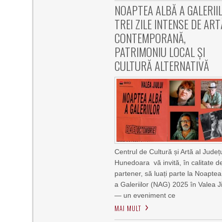
NOAPTEA ALBĂ A GALERII
TREI ZILE INTENSE DE ART
CONTEMPORANĂ,
PATRIMONIU LOCAL ȘI
CULTURĂ ALTERNATIVĂ
Centrul de Cultură și Artă al Județ
Hunedoara vă invită, în calitate d
partener, să luați parte la Noaptea
a Galeriilor (NAG) 2025 în Valea Ji
— un eveniment ce
MAI MULT