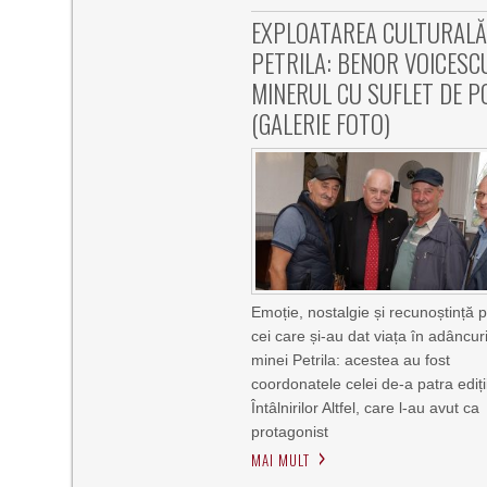
EXPLOATAREA CULTURAL
PETRILA: BENOR VOICESC
MINERUL CU SUFLET DE P
(GALERIE FOTO)
Emoție, nostalgie și recunoștință 
cei care și-au dat viața în adâncur
minei Petrila: acestea au fost
coordonatele celei de-a patra ediți
Întâlnirilor Altfel, care l-au avut ca
protagonist
MAI MULT