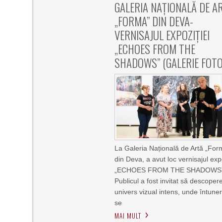
GALERIA NAȚIONALĂ DE A
„FORMA” DIN DEVA-
VERNISAJUL EXPOZIȚIEI
„ECHOES FROM THE
SHADOWS” (GALERIE FOTO
La Galeria Națională de Artă „For
din Deva, a avut loc vernisajul expo
„ECHOES FROM THE SHADOWS
Publicul a fost invitat să descoper
univers vizual intens, unde întuner
se
MAI MULT