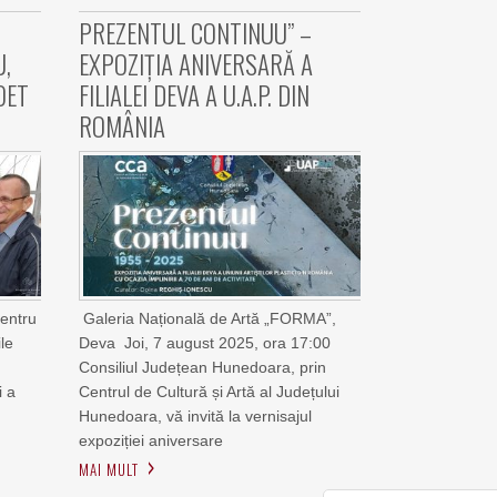
Ă
PREZENTUL CONTINUU” –
U,
EXPOZIȚIA ANIVERSARĂ A
OET
FILIALEI DEVA A U.A.P. DIN
ROMÂNIA
pentru
Galeria Națională de Artă „FORMA”,
ile
Deva Joi, 7 august 2025, ora 17:00
Consiliul Județean Hunedoara, prin
i a
Centrul de Cultură și Artă al Județului
Hunedoara, vă invită la vernisajul
expoziției aniversare
MAI MULT