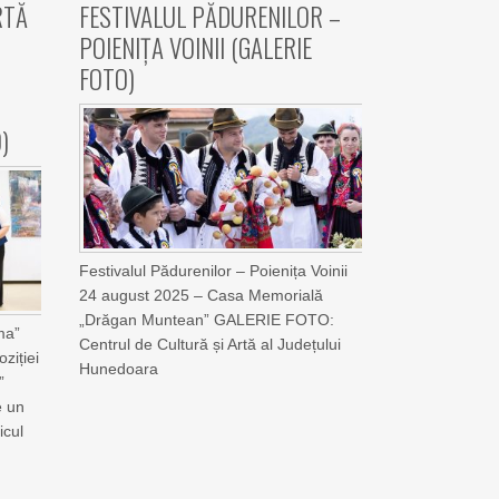
RTĂ
FESTIVALUL PĂDURENILOR –
POIENIȚA VOINII (GALERIE
FOTO)
)
Festivalul Pădurenilor – Poienița Voinii
24 august 2025 – Casa Memorială
„Drăgan Muntean” GALERIE FOTO:
ma”
Centrul de Cultură și Artă al Județului
ziției
Hunedoara
”
e un
icul