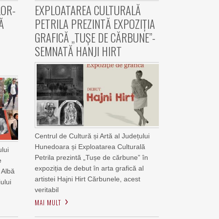
LOR-
EXPLOATAREA CULTURALĂ
Ă
PETRILA PREZINTĂ EXPOZIȚIA
GRAFICĂ „TUȘE DE CĂRBUNE”-
SEMNATĂ HANJI HIRT
Centrul de Cultură și Artă al Județului
Hunedoara și Exploatarea Culturală
ului
Petrila prezintă „Tușe de cărbune” în
e
expoziția de debut în arta grafică al
 Albă
artistei Hajni Hirt Cărbunele, acest
ului
veritabil
MAI MULT