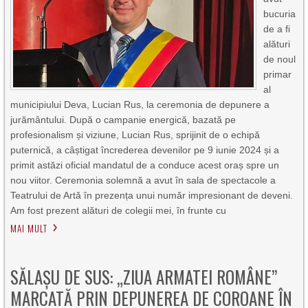
bucuria
de a fi
alături
de noul
primar
al
municipiului Deva, Lucian Rus, la ceremonia de depunere a
jurământului. După o campanie energică, bazată pe
profesionalism și viziune, Lucian Rus, sprijinit de o echipă
puternică, a câștigat încrederea devenilor pe 9 iunie 2024 și a
primit astăzi oficial mandatul de a conduce acest oraș spre un
nou viitor. Ceremonia solemnă a avut în sala de spectacole a
Teatrului de Artă în prezența unui număr impresionant de deveni.
Am fost prezent alături de colegii mei, în frunte cu
MAI MULT
SĂLAȘU DE SUS: „ZIUA ARMATEI ROMÂNE”
MARCATĂ PRIN DEPUNEREA DE COROANE ÎN