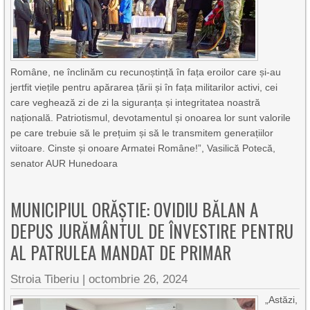
Române, ne înclinăm cu recunoștință în fața eroilor care și-au
jertfit viețile pentru apărarea țării și în fața militarilor activi, cei
care veghează zi de zi la siguranța și integritatea noastră
națională. Patriotismul, devotamentul și onoarea lor sunt valorile
pe care trebuie să le prețuim și să le transmitem generațiilor
viitoare. Cinste și onoare Armatei Române!”, Vasilică Potecă,
senator AUR Hunedoara
MUNICIPIUL ORĂȘTIE: OVIDIU BĂLAN A
DEPUS JURĂMÂNTUL DE ÎNVESTIRE PENTRU
AL PATRULEA MANDAT DE PRIMAR
Stroia Tiberiu
|
octombrie 26, 2024
„Astăzi,