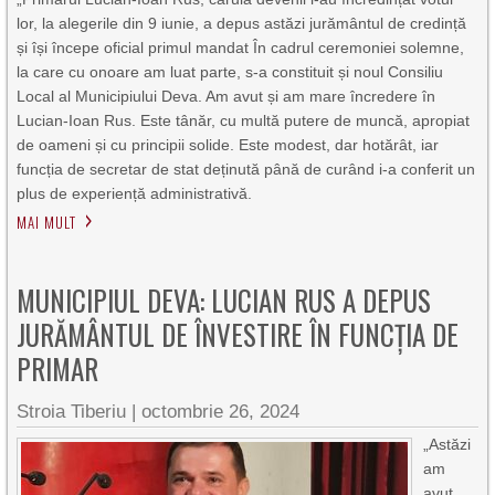
lor, la alegerile din 9 iunie, a depus astăzi jurământul de credință
și își începe oficial primul mandat În cadrul ceremoniei solemne,
la care cu onoare am luat parte, s-a constituit și noul Consiliu
Local al Municipiului Deva. Am avut și am mare încredere în
Lucian-Ioan Rus. Este tânăr, cu multă putere de muncă, apropiat
de oameni și cu principii solide. Este modest, dar hotărât, iar
funcția de secretar de stat deținută până de curând i-a conferit un
plus de experiență administrativă.
MAI MULT
MUNICIPIUL DEVA: LUCIAN RUS A DEPUS
JURĂMÂNTUL DE ÎNVESTIRE ÎN FUNCȚIA DE
PRIMAR
Stroia Tiberiu
|
octombrie 26, 2024
„Astăzi
am
avut