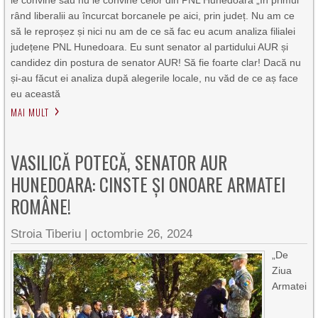
le convine sau nu le convine celor din PNL Hunedoara „În primul
rând liberalii au încurcat borcanele pe aici, prin județ. Nu am ce
să le reproșez și nici nu am de ce să fac eu acum analiza filialei
județene PNL Hunedoara. Eu sunt senator al partidului AUR și
candidez din postura de senator AUR! Să fie foarte clar! Dacă nu
și-au făcut ei analiza după alegerile locale, nu văd de ce aș face
eu această
MAI MULT
VASILICĂ POTECĂ, SENATOR AUR
HUNEDOARA: CINSTE ȘI ONOARE ARMATEI
ROMÂNE!
Stroia Tiberiu
|
octombrie 26, 2024
„De
Ziua
Armatei