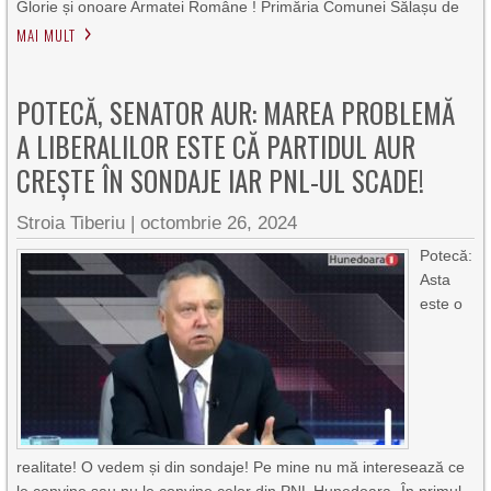
Glorie și onoare Armatei Române ! Primăria Comunei Sălașu de
MAI MULT
POTECĂ, SENATOR AUR: MAREA PROBLEMĂ
A LIBERALILOR ESTE CĂ PARTIDUL AUR
CREȘTE ÎN SONDAJE IAR PNL-UL SCADE!
Stroia Tiberiu
|
octombrie 26, 2024
Potecă:
Asta
este o
realitate! O vedem și din sondaje! Pe mine nu mă interesează ce