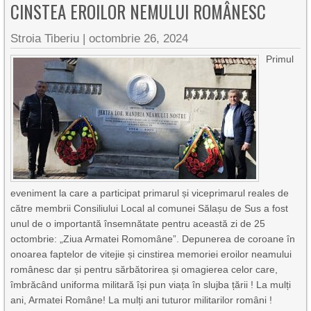
CINSTEA EROILOR NEMULUI ROMÂNESC
Stroia Tiberiu
|
octombrie 26, 2024
Primul
eveniment la care a participat primarul și viceprimarul reales de
către membrii Consiliului Local al comunei Sălașu de Sus a fost
unul de o importantă însemnătate pentru această zi de 25
octombrie: „Ziua Armatei Romomâne”. Depunerea de coroane în
onoarea faptelor de vitejie și cinstirea memoriei eroilor neamului
românesc dar și pentru sărbătorirea și omagierea celor care,
îmbrăcând uniforma militară își pun viața în slujba țării ! La mulți
ani, Armatei Române! La mulți ani tuturor militarilor români !