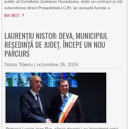
public al Consiliului Județean Hunedoara, dețin un contract și mă
subordonez direct Președintelui CJH, iar această funcție a
MAI MULT
LAURENȚIU NISTOR: DEVA, MUNICIPIUL
REȘEDINȚĂ DE JUDEȚ, ÎNCEPE UN NOU
PARCURS
Stroia Tiberiu
|
octombrie 26, 2024
„Primarul Lucian-Ioan Rus, căruia devenii i-au încredințat votul