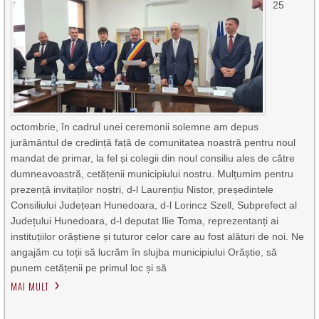
25
octombrie, în cadrul unei ceremonii solemne am depus
jurământul de credință față de comunitatea noastră pentru noul
mandat de primar, la fel și colegii din noul consiliu ales de către
dumneavoastră, cetățenii municipiului nostru. Mulțumim pentru
prezență invitaților noștri, d-l Laurențiu Nistor, președintele
Consiliului Județean Hunedoara, d-l Lorincz Szell, Subprefect al
Județului Hunedoara, d-l deputat Ilie Toma, reprezentanți ai
instituțiilor orăștiene și tuturor celor care au fost alături de noi. Ne
angajăm cu toții să lucrăm în slujba municipiului Orăștie, să
punem cetățenii pe primul loc și să
MAI MULT