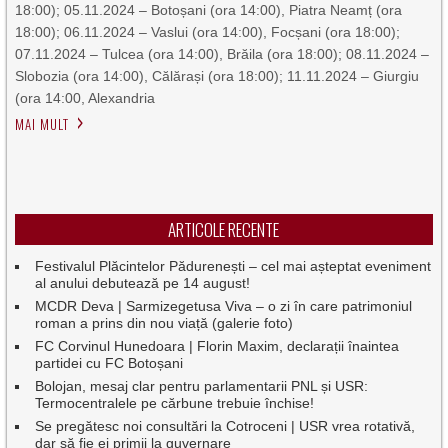
18:00); 05.11.2024 – Botoșani (ora 14:00), Piatra Neamț (ora
18:00); 06.11.2024 – Vaslui (ora 14:00), Focșani (ora 18:00);
07.11.2024 – Tulcea (ora 14:00), Brăila (ora 18:00); 08.11.2024 –
Slobozia (ora 14:00), Călărași (ora 18:00); 11.11.2024 – Giurgiu
(ora 14:00, Alexandria
MAI MULT
ARTICOLE RECENTE
Festivalul Plăcintelor Pădurenești – cel mai așteptat eveniment
al anului debutează pe 14 august!
MCDR Deva | Sarmizegetusa Viva – o zi în care patrimoniul
roman a prins din nou viață (galerie foto)
FC Corvinul Hunedoara | Florin Maxim, declarații înaintea
partidei cu FC Botoșani
Bolojan, mesaj clar pentru parlamentarii PNL și USR:
Termocentralele pe cărbune trebuie închise!
Se pregătesc noi consultări la Cotroceni | USR vrea rotativă,
dar să fie ei primii la guvernare