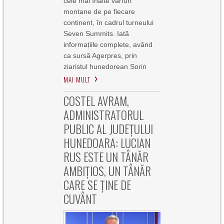
cele mai înalte vârfuri
montane de pe fiecare
continent, în cadrul turneului
Seven Summits. Iată
informațiile complete, având
ca sursă Agerpres, prin
ziaristul hunedorean Sorin
MAI MULT
COSTEL AVRAM,
ADMINISTRATORUL
PUBLIC AL JUDEȚULUI
HUNEDOARA: LUCIAN
RUS ESTE UN TÂNĂR
AMBIȚIOS, UN TÂNĂR
CARE SE ȚINE DE
CUVÂNT