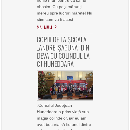
nu fie mari pentru ca să nu
obosim. Cu pași mărunți
mereu spre lucruri mărețe! Nu
știm cum va fi acest
MAI MULT
COPIII DE LA ȘCOALA
„ANDREI ȘAGUNA” DIN
DEVA CU COLINDUL LA
CJ HUNEDOARA
„Consiliul Județean
Hunedoara a prins viață sub
magia colindelor, iar eu am
avut bucuria să fiu unul dintre