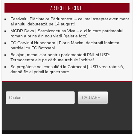
ARTICOLE RECENTE
Festivalul Plăcintelor Pădurenești – cel mai așteptat eveniment
al anului debutează pe 14 august!
MCDR Deva | Sarmizegetusa Viva – o zi în care patrimoniul
roman a prins din nou viață (galerie foto)
FC Corvinul Hunedoara | Florin Maxim, declarații înaintea
partidei cu FC Botoșani
Bolojan, mesaj clar pentru parlamentarii PNL și USR:
Termocentralele pe cărbune trebuie închise!
Se pregătesc noi consultări la Cotroceni | USR vrea rotativă,
dar să fie ei primii la guvernare