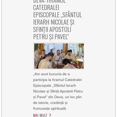
DEVA: HRAMUL
CATEDRALEI
EPISCOPALE „SFÂNTUL
IERARH NICOLAE ȘI
SFINȚII APOSTOLI
PETRU ȘI PAVEL”
„Am avut bucuria de a
participa la hramul Catedralei
Episcopale „Sfântul Ierarh
Nicolae și Sfinții Apostoli Petru
și Pavel” din Deva, un loc plin
de istorie, credință și
frumusețe spirituală.
MAI MULT