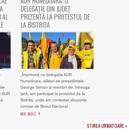
LAE
AUR HUNEDOARA: O
EA
DELEGAȚIE DIN JUDEȚ
 AL
PREZENTĂ LA PROTESTUL DE
LE
LA BISTRIȚA
e
„Împreună cu delegația AUR
Hunedoara, alături de președintele
ile
George Simion și membri din întreaga
tre AUR
țară, am participat la protestul de la
că
Bistrița, unde am contestat abuzurile
comise de Biroul Electoral
MAI MULT
STIREA URMATOARE »