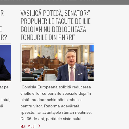
OR
VASILICĂ POTECĂ, SENATOR:”
PROPUNERILE FĂCUTE DE ILIE
E
BOLOJAN NU DEBLOCHEAZĂ
OR?
FONDURILE DIN PNRR!”
at pe
Comisia Europeană solicită reducerea
a
cheltuielilor cu pensiile speciale deja în
 totul,
plată, nu doar schimbări simbolice
să
pentru viitor. Reforma adevărată
lipsește, iar avantajele rămân neatinse.
De 36 de ani, partidele sistemului
MAI MULT