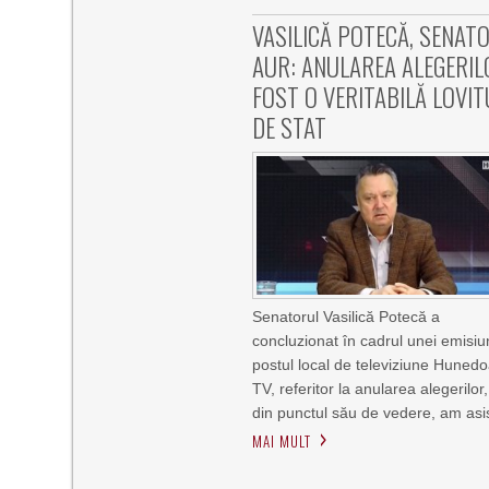
VASILICĂ POTECĂ, SENAT
AUR: ANULAREA ALEGERIL
FOST O VERITABILĂ LOVI
DE STAT
Senatorul Vasilică Potecă a
concluzionat în cadrul unei emisiun
postul local de televiziune Huned
TV, referitor la anularea alegerilor
din punctul său de vedere, am asis
MAI MULT