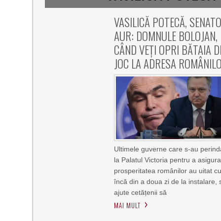
VASILICĂ POTECĂ, SENAT
AUR: DOMNULE BOLOJAN,
CÂND VEȚI OPRI BĂTAIA D
JOC LA ADRESA ROMÂNIL
Ultimele guverne care s-au perind
la Palatul Victoria pentru a asigur
prosperitatea românilor au uitat cu
încă din a doua zi de la instalare, 
ajute cetățenii să
MAI MULT