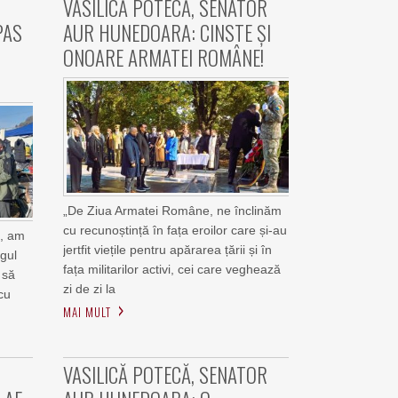
VASILICĂ POTECĂ, SENATOR
PAS
AUR HUNEDOARA: CINSTE ȘI
ONOARE ARMATEI ROMÂNE!
„De Ziua Armatei Române, ne înclinăm
cu recunoștință în fața eroilor care și-au
i, am
jertfit viețile pentru apărarea țării și în
rgul
fața militarilor activi, cei care veghează
 să
zi de zi la
cu
MAI MULT
VASILICĂ POTECĂ, SENATOR