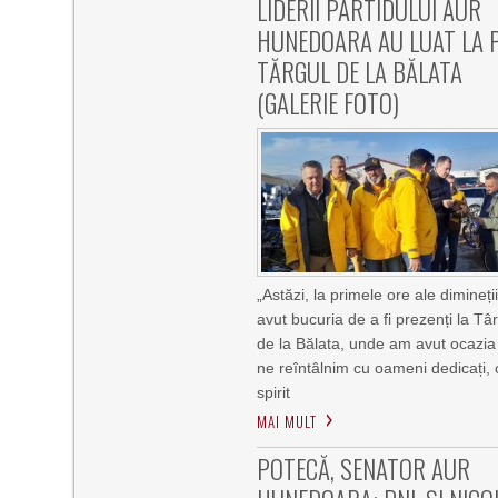
LIDERII PARTIDULUI AUR
HUNEDOARA AU LUAT LA 
TĂRGUL DE LA BĂLATA
(GALERIE FOTO)
„Astăzi, la primele ore ale dimineți
avut bucuria de a fi prezenți la Tâ
de la Bălata, unde am avut ocazia
ne reîntâlnim cu oameni dedicați, 
spirit
MAI MULT
POTECĂ, SENATOR AUR