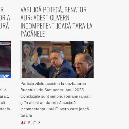
OR
VASILICĂ POTECĂ, SENATOR
OR A
AUR: ACEST GUVERN
TURĂ
INCOMPETENT JOACĂ ȚARA LA
PĂCĂNELE
Particip zilele acestea la dezbaterea
i la
Bugetului de Stat pentru anul 2025.
oara 1
Concluziile sunt simple: românii rămân
, că
și în acest an datori să susțină
tat la
incompetența unui Guvern care joacă
țara la
MAI MULT