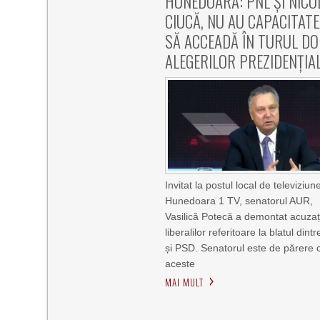
HUNEDOARA: PNL ȘI NICO
CIUCĂ, NU AU CAPACITAT
SĂ ACCEADĂ ÎN TURUL DOI
ALEGERILOR PREZIDENȚIA
Invitat la postul local de televiziun
Hunedoara 1 TV, senatorul AUR,
Vasilică Potecă a demontat acuzați
liberalilor referitoare la blatul din
și PSD. Senatorul este de părere 
aceste
MAI MULT