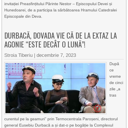
invitației Preasfințitului Părinte Nestor – Episcopului Devei și
Hunedoarei, de a participa la sărbătoarea Hramului Catedralei
Episcopale din Deva.
DURBACĂ, DOVADA VIE CĂ DE LA EXTAZ LA
AGONIE “ESTE DECÂT O LUNĂ”!
Stroia Tiberiu
|
decembrie 7, 2023
După
ce
vreme
de cinci
zile „a
tras
curentul pe la geamuri” prin Termocentrala Paroșeni, directorul
general Eusebiu Durbacă a și dat-o pe bogăție la Complexul