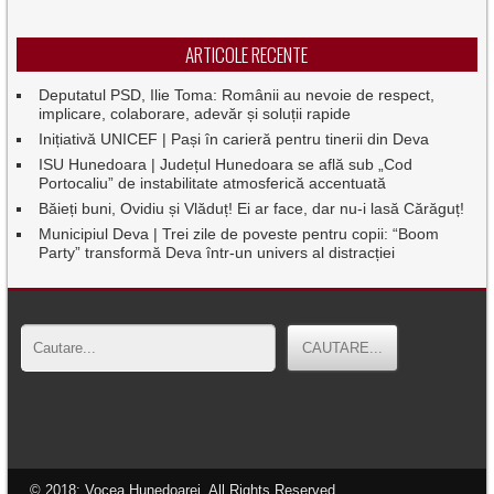
ARTICOLE RECENTE
Deputatul PSD, Ilie Toma: Românii au nevoie de respect,
implicare, colaborare, adevăr și soluții rapide
Inițiativă UNICEF | Pași în carieră pentru tinerii din Deva
ISU Hunedoara | Județul Hunedoara se află sub „Cod
Portocaliu” de instabilitate atmosferică accentuată
Băieți buni, Ovidiu și Vlăduț! Ei ar face, dar nu-i lasă Cărăguț!
Municipiul Deva | Trei zile de poveste pentru copii: “Boom
Party” transformă Deva într-un univers al distracției
© 2018: Vocea Hunedoarei, All Rights Reserved