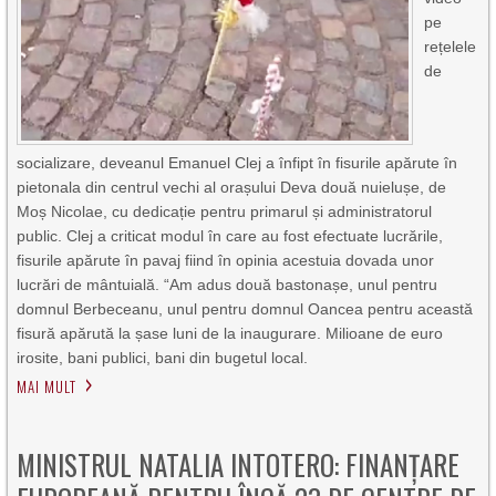
pe
rețelele
de
socializare, deveanul Emanuel Clej a înfipt în fisurile apărute în
pietonala din centrul vechi al orașului Deva două nuielușe, de
Moș Nicolae, cu dedicație pentru primarul și administratorul
public. Clej a criticat modul în care au fost efectuate lucrările,
fisurile apărute în pavaj fiind în opinia acestuia dovada unor
lucrări de mântuială. “Am adus două bastonașe, unul pentru
domnul Berbeceanu, unul pentru domnul Oancea pentru această
fisură apărută la șase luni de la inaugurare. Milioane de euro
irosite, bani publici, bani din bugetul local.
MAI MULT
MINISTRUL NATALIA INTOTERO: FINANȚARE