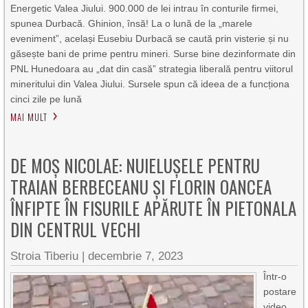
Energetic Valea Jiului. 900.000 de lei intrau în conturile firmei,
spunea Durbacă. Ghinion, însă! La o lună de la „marele
eveniment”, același Eusebiu Durbacă se caută prin visterie și nu
găsește bani de prime pentru mineri. Surse bine dezinformate din
PNL Hunedoara au „dat din casă” strategia liberală pentru viitorul
mineritului din Valea Jiului. Sursele spun că ideea de a funcționa
cinci zile pe lună
MAI MULT
DE MOȘ NICOLAE: NUIELUȘELE PENTRU
TRAIAN BERBECEANU ȘI FLORIN OANCEA
ÎNFIPTE ÎN FISURILE APĂRUTE ÎN PIETONALA
DIN CENTRUL VECHI
Stroia Tiberiu
|
decembrie 7, 2023
Într-o
postare
video