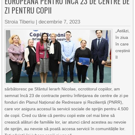
EUROPEANĂ PENTRU ÎNCĂ 23 DE CENTRE DE
ZI PENTRU COPII
Stroia Tiberiu
|
decembrie 7, 2023
„Astăzi,
în ziua
în care
creștinii
îl
sărbătoresc pe Sfântul Ierarh Nicolae, ocrotitorul copiilor, am
semnat încă 23 de contracte pentru înființarea de centre de zi pe
fonduri din Planul Național de Redresare și Reziliență (PNRR),
care vor asigura accesul la servicii sociale de sprijin pentru 4.500
de copii. Cred cu tărie că pentru copii este cel mai bine să
crească alături de familiile lor, iar atunci când acestea au nevoie
de sprijin, au nevoie să poată accesa servicii în comunitățile lor.