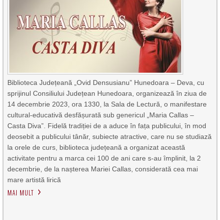
Biblioteca Județeană „Ovid Densusianu” Hunedoara – Deva, cu
sprijinul Consiliului Județean Hunedoara, organizează în ziua de
14 decembrie 2023, ora 1330, la Sala de Lectură, o manifestare
cultural-educativă desfășurată sub genericul „Maria Callas –
Casta Diva”. Fidelă tradiției de a aduce în fața publicului, în mod
deosebit a publicului tânăr, subiecte atractive, care nu se studiază
la orele de curs, biblioteca județeană a organizat această
activitate pentru a marca cei 100 de ani care s-au împlinit, la 2
decembrie, de la nașterea Mariei Callas, considerată cea mai
mare artistă lirică
MAI MULT