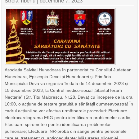
Stroia Tiberiu
|
decembrie 7, 2023
Asociația Salvital Hunedoara în parteneriat cu Consiliul Judetean
Hunedoara, Episcopia Devei și Hunedoarei și Primăria
Municipiului Deva va organiza în data de 14 decembrie 2023 și
15 decembrie 2023, la Centrul medico-social „Sfântul Ierarh
Nectarie” (Str. Titu Maiorescu, Nr.28, Deva) cu începere de la ora
10:00, o acțiune de testare gratuită a sănătății dumneavoastră! În
cadrul acțiunii se vor efectua următoarele proceduri: Efectuare
electrocardiograma EKG pentru identificarea problemelor cardio;
Efectuare spirometrie pentru identificarea problemelor
pulmonare; Efectuare INR-probă din sânge pentru persoanele
care au tratament cu anticoagulante; Măsurarea glicemiei,