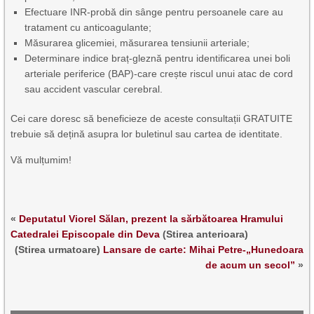
Efectuare INR-probă din sânge pentru persoanele care au
tratament cu anticoagulante;
Măsurarea glicemiei, măsurarea tensiunii arteriale;
Determinare indice braț-gleznă pentru identificarea unei boli
arteriale periferice (BAP)-care crește riscul unui atac de cord
sau accident vascular cerebral.
Cei care doresc să beneficieze de aceste consultații GRATUITE
trebuie să dețină asupra lor buletinul sau cartea de identitate.
Vă mulțumim!
«
Deputatul Viorel Sălan, prezent la sărbătoarea Hramului
Catedralei Episcopale din Deva
(Stirea anterioara)
(Stirea urmatoare)
Lansare de carte: Mihai Petre-„Hunedoara
de acum un secol”
»