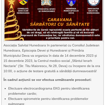
Asociația Salvital Hunedoara în parteneriat cu Consiliul Judetean
Hunedoara, Episcopia Devei și Hunedoarei și Primăria
Municipiului Deva va organiza în data de 14 decembrie 2023 și
15 decembrie 2023, la Centrul medico-social „Sfântul Ierarh
Nectarie” (Str. Titu Maiorescu, Nr.28, Deva) cu începere de la ora
10:00, o acțiune de testare gratuită a sănătății dumneavoastră!
În cadrul acțiunii se vor efectua următoarele proceduri:
Efectuare electrocardiograma EKG pentru identificarea
problemelor cardio;
Efectuare spirometrie pentru identificarea problemelor
pulmonare;