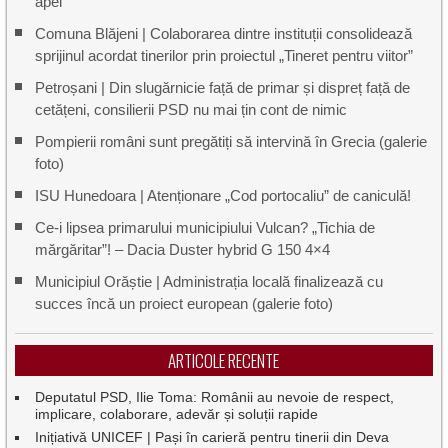
apei
Comuna Blăjeni | Colaborarea dintre instituții consolidează
sprijinul acordat tinerilor prin proiectul „Tineret pentru viitor”
Petroșani | Din slugărnicie față de primar și dispreț față de
cetățeni, consilierii PSD nu mai țin cont de nimic
Pompierii români sunt pregătiți să intervină în Grecia (galerie
foto)
ISU Hunedoara | Atenționare „Cod portocaliu” de caniculă!
Ce-i lipsea primarului municipiului Vulcan? „Tichia de
mărgăritar”! – Dacia Duster hybrid G 150 4×4
Municipiul Orăștie | Administrația locală finalizează cu
succes încă un proiect european (galerie foto)
ARTICOLE RECENTE
Deputatul PSD, Ilie Toma: Românii au nevoie de respect,
implicare, colaborare, adevăr și soluții rapide
Inițiativă UNICEF | Pași în carieră pentru tinerii din Deva