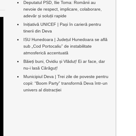
Deputatul PSD, Ilie Toma: Românii au
nevoie de respect, implicare, colaborare,
adevăr și soluții rapide
Inițiativă UNICEF | Pași în carieră pentru
tinerii din Deva
ISU Hunedoara | Județul Hunedoara se află
sub „Cod Portocaliu” de instabilitate
atmosferică accentuată
Băieți buni, Ovidiu și Vlăduț! Ei ar face, dar
nu-i lasă Cărăguț!
Municipiul Deva | Trei zile de poveste pentru
copii: “Boom Party” transformă Deva într-un
univers al distracției