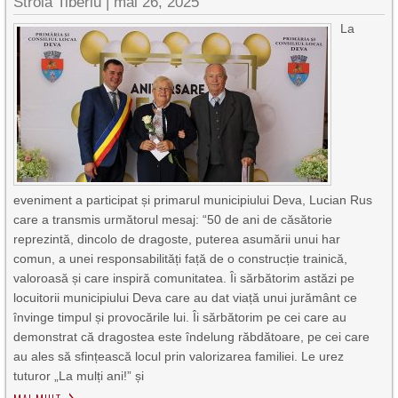
Stroia Tiberiu
|
mai 26, 2025
La
eveniment a participat și primarul municipiului Deva, Lucian Rus
care a transmis următorul mesaj: “50 de ani de căsătorie
reprezintă, dincolo de dragoste, puterea asumării unui har
comun, a unei responsabilități față de o construcție trainică,
valoroasă și care inspiră comunitatea. Îi sărbătorim astăzi pe
locuitorii municipiului Deva care au dat viață unui jurământ ce
învinge timpul și provocările lui. Îi sărbătorim pe cei care au
demonstrat că dragostea este îndelung răbdătoare, pe cei care
au ales să sfințească locul prin valorizarea familiei. Le urez
tuturor „La mulți ani!” și