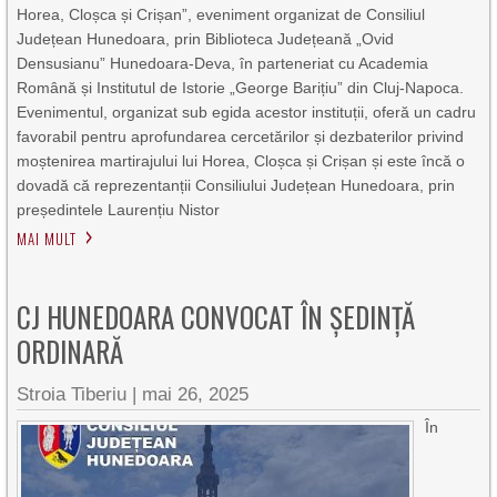
Horea, Cloșca și Crișan”, eveniment organizat de Consiliul
Județean Hunedoara, prin Biblioteca Județeană „Ovid
Densusianu” Hunedoara-Deva, în parteneriat cu Academia
Română și Institutul de Istorie „George Barițiu” din Cluj-Napoca.
Evenimentul, organizat sub egida acestor instituții, oferă un cadru
favorabil pentru aprofundarea cercetărilor și dezbaterilor privind
moștenirea martirajului lui Horea, Cloșca și Crișan și este încă o
dovadă că reprezentanții Consiliului Județean Hunedoara, prin
președintele Laurențiu Nistor
MAI MULT
CJ HUNEDOARA CONVOCAT ÎN ȘEDINȚĂ
ORDINARĂ
Stroia Tiberiu
|
mai 26, 2025
În