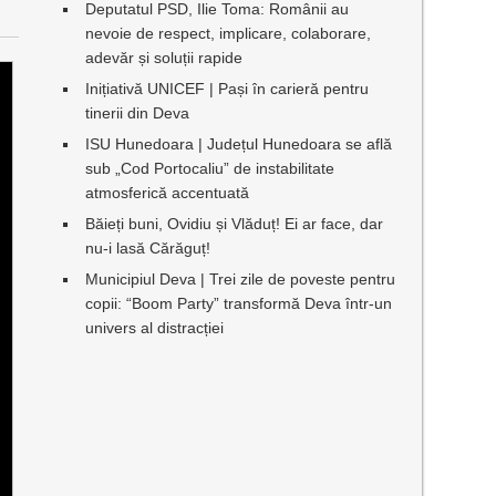
Deputatul PSD, Ilie Toma: Românii au
nevoie de respect, implicare, colaborare,
adevăr și soluții rapide
Inițiativă UNICEF | Pași în carieră pentru
tinerii din Deva
ISU Hunedoara | Județul Hunedoara se află
sub „Cod Portocaliu” de instabilitate
atmosferică accentuată
Băieți buni, Ovidiu și Vlăduț! Ei ar face, dar
nu-i lasă Cărăguț!
Municipiul Deva | Trei zile de poveste pentru
copii: “Boom Party” transformă Deva într-un
univers al distracției