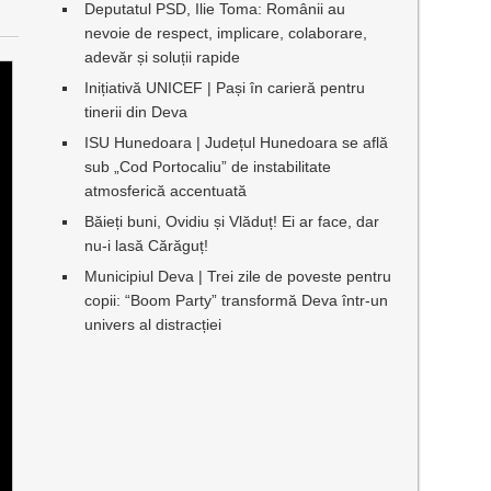
Deputatul PSD, Ilie Toma: Românii au
nevoie de respect, implicare, colaborare,
adevăr și soluții rapide
Inițiativă UNICEF | Pași în carieră pentru
tinerii din Deva
ISU Hunedoara | Județul Hunedoara se află
sub „Cod Portocaliu” de instabilitate
atmosferică accentuată
Băieți buni, Ovidiu și Vlăduț! Ei ar face, dar
nu-i lasă Cărăguț!
Municipiul Deva | Trei zile de poveste pentru
copii: “Boom Party” transformă Deva într-un
univers al distracției