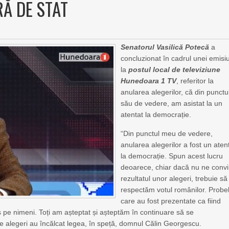
RĂ DE STAT
Senatorul Vasilică Potecă
a
concluzionat în cadrul unei emisi
la
postul local de televiziune
Hunedoara 1 TV
, referitor la
anularea alegerilor, că din punctu
său de vedere, am asistat la un
atentat la democrație.
“Din punctul meu de vedere,
anularea alegerilor a fost un aten
la democrație. Spun acest lucru
deoarece, chiar dacă nu ne conv
rezultatul unor alegeri, trebuie să
respectăm votul românilor. Probe
care au fost prezentate ca fiind
s pe nimeni. Toți am așteptat și așteptăm în continuare să se
e alegeri au încălcat legea, în speță, domnul Călin Georgescu.