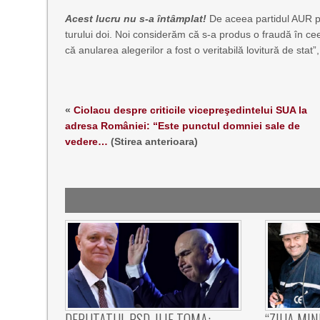
Acest lucru nu s-a întâmplat!
De aceea partidul AUR pr
turului doi. Noi considerăm că s-a produs o fraudă în ce
că anularea alegerilor a fost o veritabilă lovitură de stat
«
Ciolacu despre criticile vicepreşedintelui SUA la
adresa României: “Este punctul domniei sale de
vedere…
(Stirea anterioara)
DEPUTATUL PSD, ILIE TOMA:
“ZIUA MIN