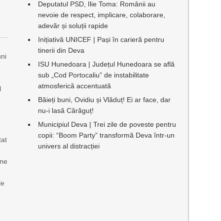
Deputatul PSD, Ilie Toma: Românii au
nevoie de respect, implicare, colaborare,
adevăr și soluții rapide
Inițiativă UNICEF | Pași în carieră pentru
tinerii din Deva
uni
ISU Hunedoara | Județul Hunedoara se află
sub „Cod Portocaliu” de instabilitate
atmosferică accentuată
l
Băieți buni, Ovidiu și Vlăduț! Ei ar face, dar
nu-i lasă Cărăguț!
Municipiul Deva | Trei zile de poveste pentru
copii: “Boom Party” transformă Deva într-un
tat
univers al distracției
ine
le