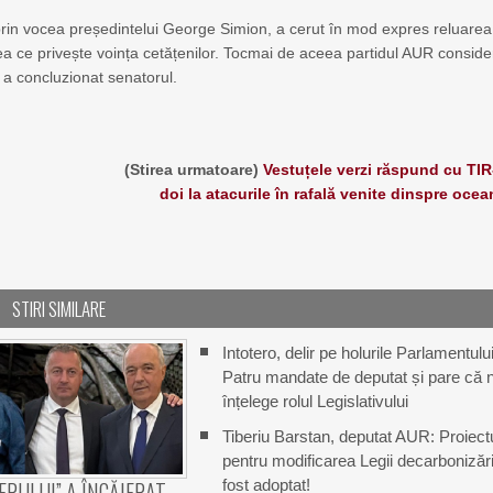
in vocea președintelui George Simion, a cerut în mod expres reluarea
ea ce privește voința cetățenilor. Tocmai de aceea partidul AUR conside
”, a concluzionat senatorul.
(Stirea urmatoare)
Vestuțele verzi răspund cu TIR
doi la atacurile în rafală venite dinspre ocea
STIRI SIMILARE
Intotero, delir pe holurile Parlamentului
Patru mandate de deputat și pare că 
înțelege rolul Legislativului
Tiberiu Barstan, deputat AUR: Proiect
pentru modificarea Legii decarbonizări
fost adoptat!
ERULUI” A ÎNCĂIERAT