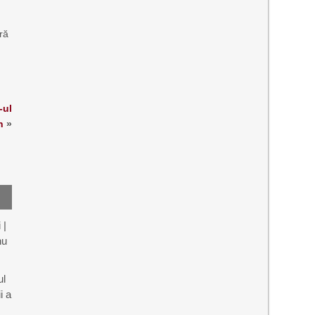
ră
-ul
n
»
 |
nu
ul
i a