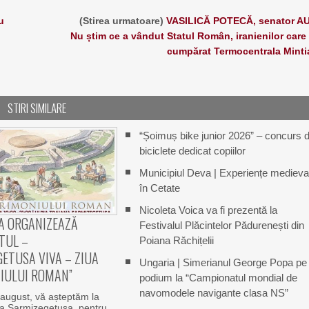
u
(Stirea urmatoare)
VASILICĂ POTECĂ, senator A
Nu știm ce a vândut Statul Român, iranienilor care
cumpărat Termocentrala Minti
STIRI SIMILARE
“Șoimuș bike junior 2026” – concurs 
biciclete dedicat copiilor
Municipiul Deva | Experiențe medieva
în Cetate
Nicoleta Voica va fi prezentă la
A ORGANIZEAZĂ
Festivalul Plăcintelor Pădurenești din
TUL –
Poiana Răchițelii
ETUSA VIVA – ZIUA
Ungaria | Simerianul George Popa pe
IULUI ROMAN”
podium la “Campionatul mondial de
navomodele navigante clasa NS”
august, vă așteptăm la
na Sarmizegetusa, pentru