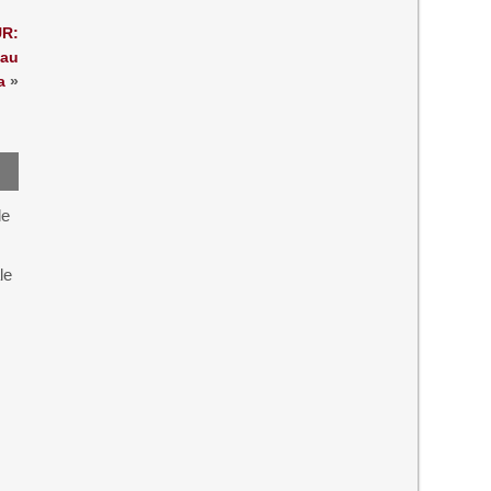
UR:
 au
a
»
de
le