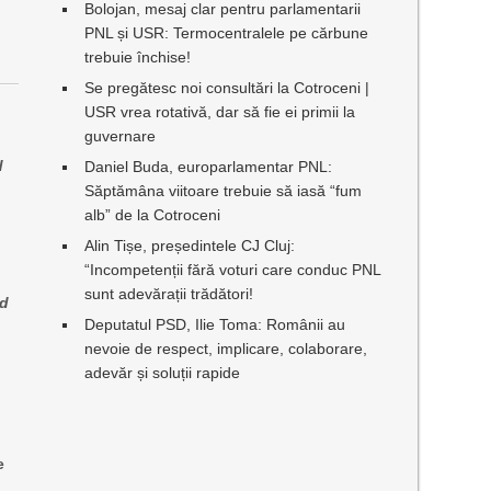
Bolojan, mesaj clar pentru parlamentarii
PNL și USR: Termocentralele pe cărbune
trebuie închise!
Se pregătesc noi consultări la Cotroceni |
USR vrea rotativă, dar să fie ei primii la
guvernare
d
Daniel Buda, europarlamentar PNL:
Săptămâna viitoare trebuie să iasă “fum
alb” de la Cotroceni
Alin Tișe, președintele CJ Cluj:
“Incompetenții fără voturi care conduc PNL
sunt adevărații trădători!
nd
Deputatul PSD, Ilie Toma: Românii au
nevoie de respect, implicare, colaborare,
adevăr și soluții rapide
e