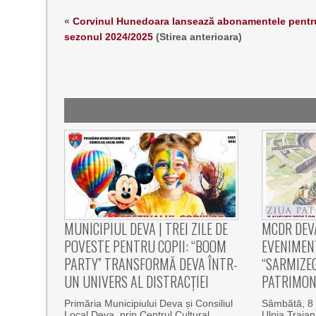
«
Corvinul Hunedoara lansează abonamentele pentr
sezonul 2024/2025
(Stirea anterioara)
MUNICIPIUL DEVA | TREI ZILE DE
MCDR DEV
POVESTE PENTRU COPII: “BOOM
EVENIMEN
PARTY” TRANSFORMĂ DEVA ÎNTR-
“SARMIZEG
UN UNIVERS AL DISTRACȚIEI
PATRIMON
Primăria Municipiului Deva și Consiliul
Sâmbătă, 8 
Local Deva, prin Centrul Cultural
Ulpia Traia