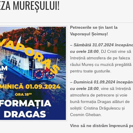
EZA MUREȘULUI!
Petrecerile se țin lant la
Vaporașul Șoimuș!
– Sâmbătă 31.07.2024 începân
cu orele 18:00
, DJ Cristi vine să
întrețină atmosfera de pe faleza
râului Mureș cu muzică pregătită
pentru toate gusturile.
– Duminică 01.09.2024 începâ
cu orele 18:00
, vine să întrețină
atmosfera de petrecere și voie
bună formația Dragas alături de
soliștii: Cristina Drăgulescu și
Cosmin Gheban.
Vino să ne distrăm împreună p