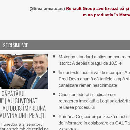
(Stirea urmatoare)
Renault Group avertizează că-și
muta producția în Maro
STIRI SIMILARE
Motorina standard a atins un nou reco
istoric: A depășit pragul de 10,5 lei
În contextul noului val de scumpiri, A
Prod Deva anunță că tarifele la apă și
canalizare rămân neschimbate
A CĂPĂTÂIUL
Cinci confederații sindicale cer
I” | AU GUVERNAT
retragerea imediată a Legii salarizării 
, AU DECIS ÎMPREUNĂ
reluarea procesului
AU VINA UNII PE ALȚII
Primăria Crișcior organizează o acțiu
de informare în colaborare cu GAL Ța
 Hunedoara și senatorul
arian schimb de replici pe
Zarandului