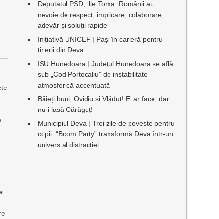
Deputatul PSD, Ilie Toma: Românii au
nevoie de respect, implicare, colaborare,
adevăr și soluții rapide
Inițiativă UNICEF | Pași în carieră pentru
tinerii din Deva
ISU Hunedoara | Județul Hunedoara se află
sub „Cod Portocaliu” de instabilitate
atmosferică accentuată
cte
Băieți buni, Ovidiu și Vlăduț! Ei ar face, dar
nu-i lasă Cărăguț!
e
Municipiul Deva | Trei zile de poveste pentru
copii: “Boom Party” transformă Deva într-un
univers al distracției
e
re