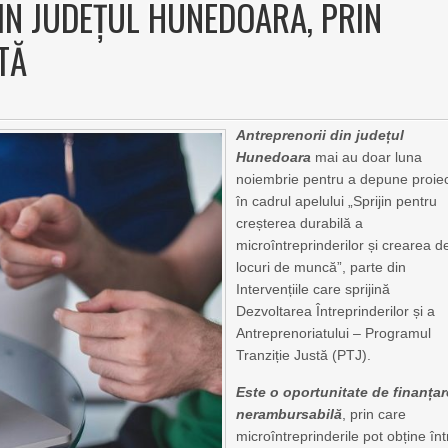
IN JUDEȚUL HUNEDOARA, PRIN
TĂ
Antreprenorii din județul
Hunedoara
mai au doar luna
noiembrie pentru a depune proie
în cadrul apelului „Sprijin pentru
creșterea durabilă a
microîntreprinderilor și crearea d
locuri de muncă”, parte din
Intervențiile care sprijină
Dezvoltarea Întreprinderilor și a
Antreprenoriatului – Programul
Tranziție Justă (PTJ).
Este o oportunitate de finanțar
nerambursabilă
, prin care
microîntreprinderile pot obține înt