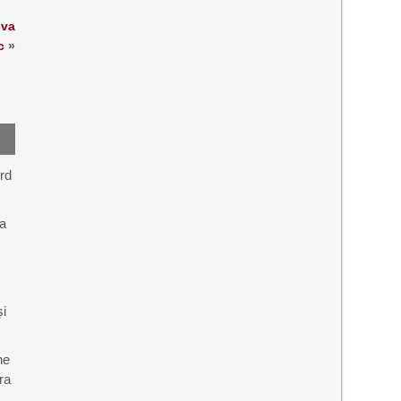
 va
c
»
rd
pa
și
ne
ra