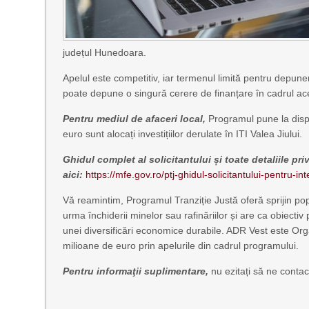
județul Hunedoara.
Apelul este competitiv, iar termenul limită pentru depune
poate depune o singură cerere de finanțare în cadrul ace
Pentru mediul de afaceri local,
Programul pune la dispo
euro sunt alocați investițiilor derulate în ITI Valea Jiului.
Ghidul complet al solicitantului și toate detaliile priv
aici:
https://mfe.gov.ro/ptj-ghidul-solicitantului-pentru-in
Vă reamintim, Programul Tranziție Justă oferă sprijin pop
urma închiderii minelor sau rafinăriilor și are ca obiectiv
unei diversificări economice durabile. ADR Vest este Or
milioane de euro prin apelurile din cadrul programului.
Pentru informaţii suplimentare,
nu ezitați să ne contac