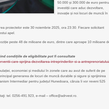
50.000 și 300.000 de euro pentr
investiții care aduc dezvoltare,
inovație și noi locuri de muncă în
rea proiectelor este 30 noiembrie 2025, ora 23:30. Fiecare solicitant
stui apel.
ziție peste 48 de milioane de euro, dintre care aproape 10 milioane d
ind condițiile de eligibilitate pot fi consultate
terventii-care-sprijina-dezvoltarea-intreprinderilor-si-a-antreprenoriatului
ulației, economiei și mediului în zonele care au avut de suferit de pe
 principal generarea de locuri de muncă durabile și sigure și sprijinirea
ganism Intermediar pentru județul Hunedoara, căruia îi vor reveni 525
taţi: tel. 0256-491.923, e-mail – office@adrvest.ro.