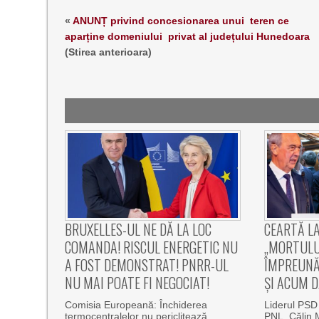
«
ANUNȚ privind concesionarea unui teren ce
aparține domeniului privat al județului Hunedoara
(Stirea anterioara)
BRUXELLES-UL NE DĂ LA LOC
CEARTĂ L
COMANDA! RISCUL ENERGETIC NU
„MORTULU
A FOST DEMONSTRAT! PNRR-UL
ÎMPREUNĂ
NU MAI POATE FI NEGOCIAT!
ȘI ACUM D
Comisia Europeană: Închiderea
Liderul PSD
termocentralelor nu periclitează
PNL, Călin M